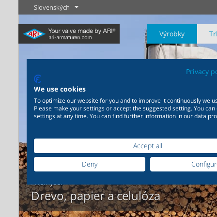
Slovenských
Výrobky
Tr
Privacy p
We use cookies
To optimize our website for you and to improve it continuously we us
Please make your settings or accept the suggested setting. You can
Priemysel
Novinky
Regulácia
Chémia
Uzatvárani
settings at any time. You can find further information in our data pro
20 000 výrobkov pre
200 000 variant pre chémiu
priemysel - Váš flexibilný
- Výrobné riešenia šité na
systém pre priemyselné
mieru Vašim individuálnym
Accept all
Zistiť viac
Zistiť viac
Zistiť viac
aplikácie
požiadavkám
Deny
Configu
Priemysel
Zistiť viac
Zistiť viac
Drevo, papier a celulóza