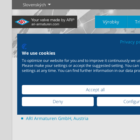
Slovenských
Výrobky
Tr
Privacy p
We use cookies
To optimize our website for you and to improve it continuously we us
Domov
ARI Kontakt
Všeobecné podmienky
Please make your settings or accept the suggested setting. You can
settings at any time. You can find further information in our data pro
Priemysel
Novinky
Regulácia
Chémia
Uzatvárani
20 000 výrobkov pre
Všeobecné podmienky
200 000 variant pre chémiu
priemysel - Váš flexibilný
- Výrobné riešenia šité na
Accept all
systém pre priemyselné
mieru Vašim individuálnym
Zistiť viac
Zistiť viac
Zistiť viac
aplikácie
požiadavkám
ARI Armaturen Albert Richter GmbH & Co. KG, German
Deny
Configu
ARI Armaturen Albert Richter GmbH & Co. KG, Germany
Zistiť viac
Zistiť viac
ARI Armaturen GmbH, Austria