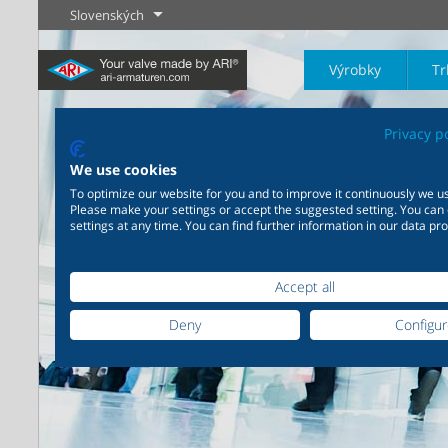
Slovenských
Výrobky
Tr
Privacy p
We use cookies
To optimize our website for you and to improve it continuously we us
Please make your settings or accept the suggested setting. You can
settings at any time. You can find further information in our data pro
Priemysel
Novinky
Regulácia
Chémia
Uzatvárani
20 000 výrobkov pre
200 000 variant pre chémiu
priemysel - Váš flexibilný
- Výrobné riešenia šité na
Accept all
systém pre priemyselné
mieru Vašim individuálnym
Zistiť viac
Zistiť viac
Zistiť viac
aplikácie
požiadavkám
Deny
Configu
Zistiť viac
Zistiť viac