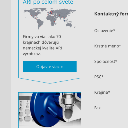
ARI po celom svete
Kontaktný for
Oslovenie
*
Firmy vo viac ako 70
krajinách dôverujú
Krstné meno
*
nemeckej kvalite ARI
výrobkov.
Spoločnosť
*
Objavte viac »
PSČ
*
Krajina
*
Fax