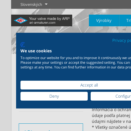
Slovenských
Výrobky
Tr
Privacy p
We use cookies
To optimize our website for you and to improve it continuously we us
Domov
Kontakt
Please make your settings or accept the suggested setting. You can
Priemysel
Novinky
Regulácia
Chémia
Uzatvárani
settings at any time. You can find further information in our data pro
ARI
20 000 výrobkov pre
200 000 variant pre chémiu
Kontaktný
priemysel - Váš flexibilný
- Výrobné riešenia šité na
Podujatia
Accept all
systém pre priemyselné
mieru Vašim individuálnym
Zistiť viac
Zistiť viac
Zistiť viac
aplikácie
požiadavkám
Kontakt
Deny
Configu
ARI Medzinárodne
Informácia o ochra
Zistiť viac
Zistiť viac
údaje podľa platnej
údajmi nájdete v n
* Všetky označené ú