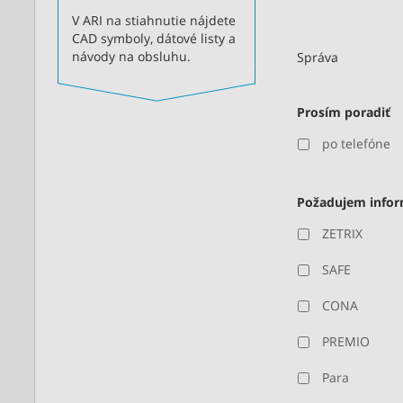
V ARI na stiahnutie nájdete
CAD symboly, dátové listy a
návody na obsluhu.
Správa
Prosím poradiť
po telefóne
Požadujem infor
ZETRIX
SAFE
CONA
PREMIO
Para