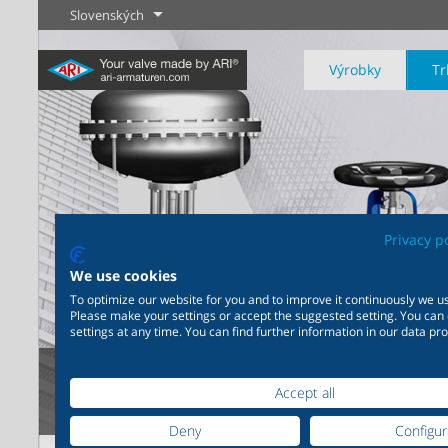
Slovenských
Výrobky
Tr
Priemysel
Novinky
Regulácia
Chémia
Uzatvárani
Privacy p
20 000 výrobkov pre
200 000 variant pre chémiu
We use cookies
priemysel - Váš flexibilný
- Výrobné riešenia šité na
systém pre priemyselné
mieru Vašim individuálnym
To optimize our website for you and to improve it continuously we us
Zistiť viac
Zistiť viac
Zistiť viac
Please make your settings or accept the suggested setting. You can
aplikácie
požiadavkám
settings at any time. You can find further information in our data pro
Výrobky
Zistiť viac
Zistiť viac
Accept all
Novinky
Deny
Configu