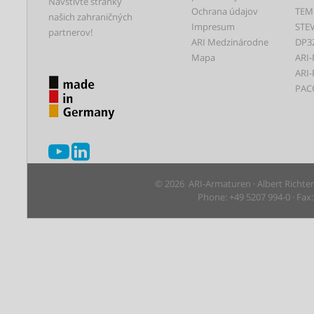
Navštívte stránky
Ochrana údajov
TEM
našich zahraničných
Impresum
STEV
partnerov!
ARI Medzinárodne
DP3
Mapa
ARI-
ARI-
PAC
© 2026 ARI-Armaturen · Albert Richte
Phone: +49 5207 994-0 · Fax: