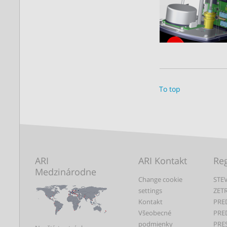
To top
ARI
ARI Kontakt
Reg
Medzinárodne
Change cookie
STEV
settings
ZET
Kontakt
PRE
Všeobecné
PRE
podmienky
PRE