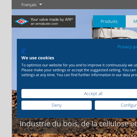
Français
Produits
M
Privacy p
We use cookies
To optimize our website for you and to improve it continuously we us
Please make your settings or accept the suggested setting. You can
Industrie
Nouveautés
Régulation
Chimie
Digital Service
Sectionneme
settings at any time. You can find further information in our data pro
20 000 produits pour
200 000 variantes pour la
Votre partenaire de serv
l’industrie – Des systèmes
chimie – Des solutions
Plus d'information
Plus d'information
Plus d'informati
pour les applications
parfaitement coordonnées
Accept all
industrielles les plus
en fonction de vos besoins
variées
individuels
Deny
Configu
Plus d'information
Industrie
Industrie du bois, de la cellulose e
Plus d'information
Plus d'information