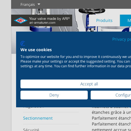
Français
Produits
M
Privacy p
We use cookies
To optimize our website for you and to improve it continuously we us
Page d'accueil
Produits
Sectionnement
Please make your settings or accept the suggested setting. You can
settings at any time. You can find further information in our data pro
Industrie
Nouveautés
Régulation
Chimie
Digital Service
Sectionneme
20 000 produits pour
200 000 variantes pour la
Votre partenaire de serv
FABA – La
Affiche
l’industrie – Des systèmes
chimie – Des solutions
Plus d'information
Plus d'information
Plus d'informati
Accept all
plus de 17
pour les applications
parfaitement coordonnées
industrielles les plus
en fonction de vos besoins
Domaine d'utilisation
Deny
Configu
variées
individuels
Plus d'information
Régulation
Robinets à soufflet
étanches grâce à un
Sectionnement
Parfaitement étanch
Parfaitement étanc
Plus d'information
Plus d'information
nettement accrue su
Sécurité