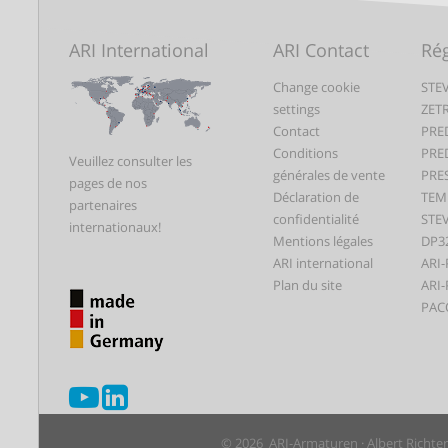
ARI International
ARI Contact
Rég
Change cookie
STEV
settings
ZET
Contact
PRE
Conditions
PRE
Veuillez consulter les
générales de vente
PRE
pages de nos
Déclaration de
TEM
partenaires
confidentialité
STEV
internationaux!
Mentions légales
DP3
ARI international
ARI-
Plan du site
ARI-
PAC
© 2026 ARI-Armaturen · Albert Richte