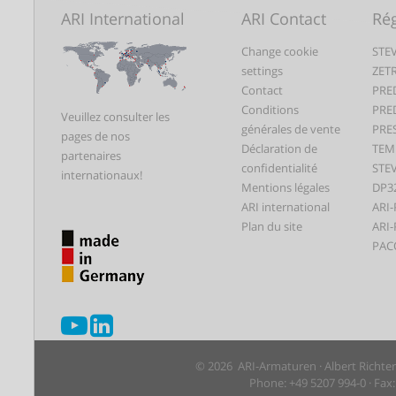
ARI International
ARI Contact
Rég
Change cookie
STEV
settings
ZET
Contact
PRE
Conditions
PRE
Veuillez consulter les
générales de vente
PRE
pages de nos
Déclaration de
TEM
partenaires
confidentialité
STEV
internationaux!
Mentions légales
DP3
ARI international
ARI-
Plan du site
ARI-
PAC
© 2026 ARI-Armaturen · Albert Richte
Phone: +49 5207 994-0 · Fax: