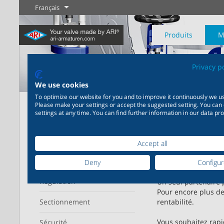
Français
Produits
M
Privacy p
We use cookies
To optimize our website for you and to improve it continuously we us
Page d'accueil
Produits
Please make your settings or accept the suggested setting. You can
settings at any time. You can find further information in our data pro
Industrie
Nouveautés
Régulation
Chimie
Digital Service
Sectionneme
20 000 produits pour
200 000 variantes pour la
Votre partenaire de serv
Profitez v
Affiche
l’industrie – Des systèmes
chimie – Des solutions
Plus d'information
Plus d'information
Plus d'informati
Accept all
provenant
pour les applications
parfaitement coordonnées
industrielles les plus
en fonction de vos besoins
Domaine d'utilisation
Deny
Configu
variées
individuels
Plus d'information
Régulation
Un seul partenaire 
Pour encore plus de 
Sectionnement
rentabilité.
Plus d'information
Plus d'information
Vous souhaitez rapi
Sécurité