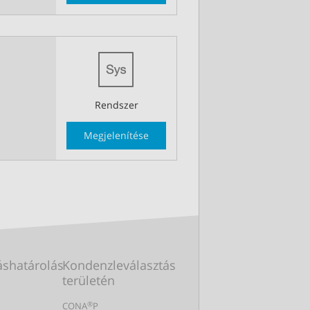
Rendszer
Megjelenítése
shatárolás
Kondenzleválasztás
területén
®
CONA
P