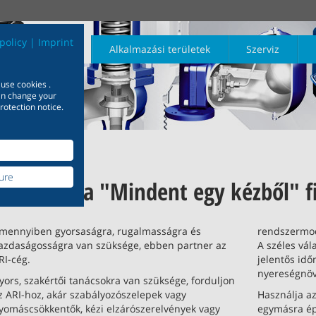
policy
|
Imprint
Termékkalógus
Alkalmazási területek
Szerviz
 use cookies .
can change your
rotection notice.
r
Elzárás
Berendezésépítés
Biztonsági
Kondenzleválasztá
Hajóépítés
Letöltések
ure
inti, egymásra
Használja a "Mindent egy kézből" fi
Sokoldalú partnerség
Minden hajótípu
Információk és
Tudjon meg
Tudjon meg
Tudjon meg
ymást kiegészítő
előnyei Megbízhatóság a
Elismert és bizony
többet
többet
többet
goldások 200.000
berendezésépítésben
hajóépítésben
a vegyipar számára
mennyiben gyorsaságra, rugalmasságra és
rendszermod
azdaságosságra van szüksége, ebben partner az
A széles vá
Tudjon meg t
RI-cég.
jelentős idő
n meg többet
Tudjon meg többet
Tudjon meg t
nyereségnöv
yors, szakértői tanácsokra van szüksége, forduljon
z ARI-hoz, akár szabályozószelepek vagy
Használja az
yomáscsökkentők, kézi elzárószerelvények vagy
egymásra ép