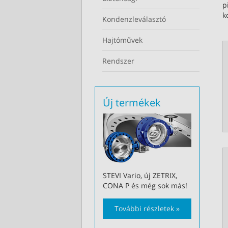
p
k
Kondenzleválasztó
Hajtóművek
Rendszer
Új termékek
STEVI Vario, új ZETRIX,
CONA P és még sok más!
További részletek »