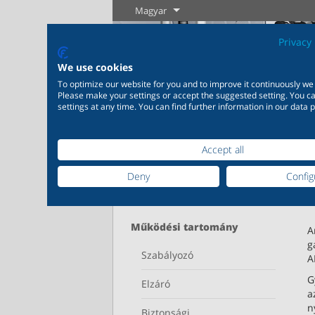
Magyar
Privacy 
We use cookies
To optimize our website for you and to improve it continuously we
Please make your settings or accept the suggested setting. You 
settings at any time. You can find further information in our data p
Home
Termékkalógus
Accept all
Ipar
Új termékek
Szabályozás
Vegyipa
Deny
Config
Széleskörű alkalmazhatóság
Igény szer
Keresés pontosítása
Tudjon meg
Tudjon meg
ipari felhasználásra 20.000
épülő, eg
többet
többet
termék az ipar számára
termékme
változat 
Működési tartomány
A
g
Szabályozó
A
Tudjon meg többet
Tudjo
G
Elzáró
a
n
Biztonsági