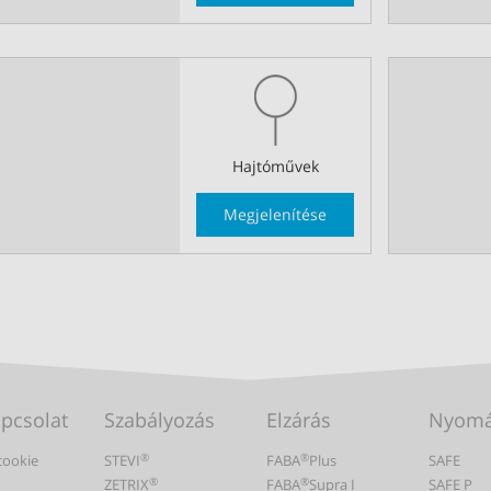
Hajtóművek
Megjelenítése
apcsolat
Szabályozás
Elzárás
Nyomá
®
®
cookie
STEVI
FABA
Plus
SAFE
®
®
ZETRIX
FABA
Supra I
SAFE P