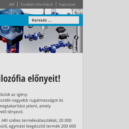
ARI
További információ
Kapcsolat
s
Hajtóművek
Épületgépészet
Rendszer
lozófia előnyeit!
shoz
 adatok
Igény szerinti szellőzés-
Tudjon meg
Tudjon meg
ított a
fűtés-klimatechnikai
többet
többet
rendszer 60 éve az
épületgépészetben
ulok az igény.
laszték nagyobb rugalmasságot és
öbbet
megtakarítást jelent, amely
öbbet
Tudjon meg többet
elő tényező.
 ARI széles termékválasztékát, 20 000
ülő, egymást kiegészítő termék 200 000