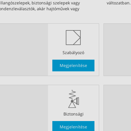
illangószelepek, biztonsági szelepek vagy
változatban.
ondenzleválasztók, akár hajtóművek vagy
Szabályozó
Megjelenítése
Biztonsági
Megjelenítése