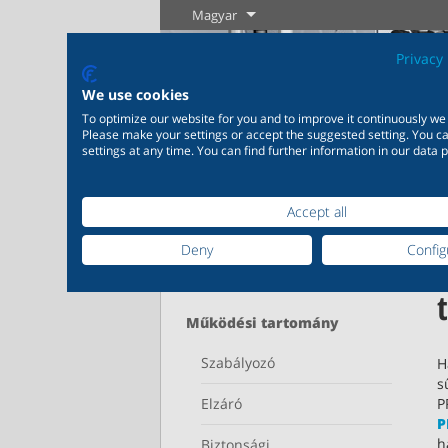
Magyar
Privacy 
We use cookies
To optimize our website for you and to improve it continuously we
Please make your settings or accept the suggested setting. You 
settings at any time. You can find further information in our data p
Home
Termékkalógus
Hajtóművek
Accept all
Ipar
Új termékek
Szabályozás
Vegyipa
Deny
Config
Széleskörű alkalmazhatóság
Igény szer
Keresés pontosítása
Tudjon meg
Tudjon meg
ipari felhasználásra 20.000
épülő, eg
többet
többet
termék az ipar számára
termékme
változat 
Működési tartomány
Szabályozó
H
Tudjon meg többet
Tudjo
s
Elzáró
P
P
h
Biztonsági