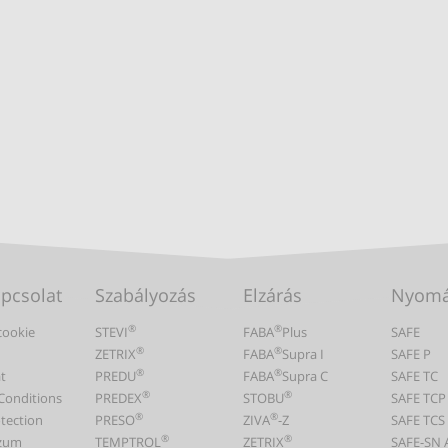
apcsolat
Szabályozás
Elzárás
Nyomá
®
®
cookie
STEVI
FABA
Plus
SAFE
®
®
ZETRIX
FABA
Supra I
SAFE P
®
®
t
PREDU
FABA
Supra C
SAFE TC
®
®
Conditions
PREDEX
STOBU
SAFE TCP
®
®
tection
PRESO
ZIVA
-Z
SAFE TCS
®
®
zum
TEMPTROL
ZETRIX
SAFE-SN 