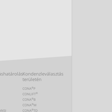
shatárolás
Kondenzleválasztás
területén
®
CONA
P
®
CONLIFT
®
CONA
B
®
CONA
M
®
ANSI
CONA
TD