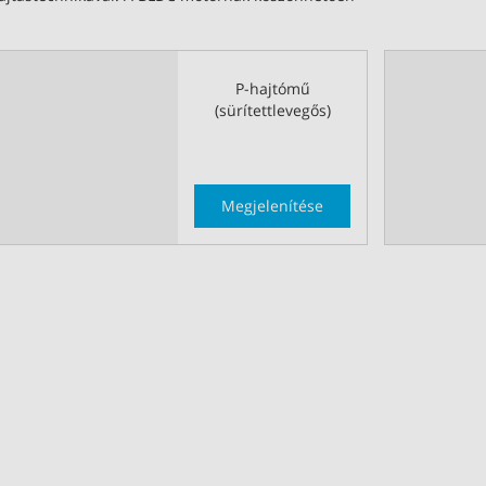
P-hajtómű
(sürítettlevegős)
Megjelenítése