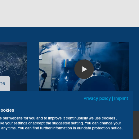
ähe
Privacy policy
|
Imprint
cookies
e our website for you and to improve it continuously we use cookies .
ke your settings or accept the suggested setting. You can change your
elefon:
+49 5207 994-0
t any time. You can find further information in our data protection notice.
ax: +49 5207 994-297 / -298