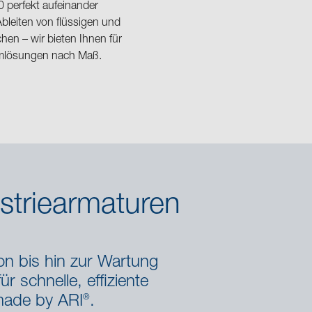
 perfekt aufeinander
leiten von flüssigen und
en – wir bieten Ihnen für
temlösungen nach Maß.
ustriearmaturen
on bis hin zur Wartung
r schnelle, effiziente
®
 made by ARI
.