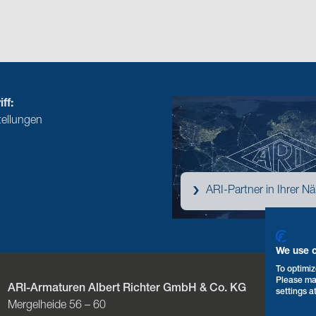
ff:
tellungen
ARI-Partner in Ihrer N
We use 
To optimiz
Please ma
ARI-Armaturen Albert Richter GmbH & Co. KG
T
settings a
Mergelheide 56 – 60
F