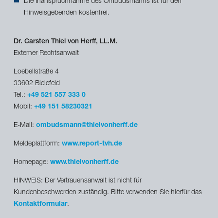
Die Inanspruchnahme des Ombudsmanns ist für den
Hinweisgebenden kostenfrei.
Dr. Carsten Thiel von Herff, LL.M.
Externer Rechtsanwalt
Loebellstraße 4
33602 Bielefeld
Tel.:
+49 521 557 333 0
Mobil:
+49 151 58230321
E-Mail:
ombudsmann@thielvonherff.de
Meldeplattform:
www.report-tvh.de
Homepage:
www.thielvonherff.de
HINWEIS: Der Vertrauensanwalt ist nicht für
Kundenbeschwerden zuständig. Bitte verwenden Sie hierfür das
Kontaktformular
.