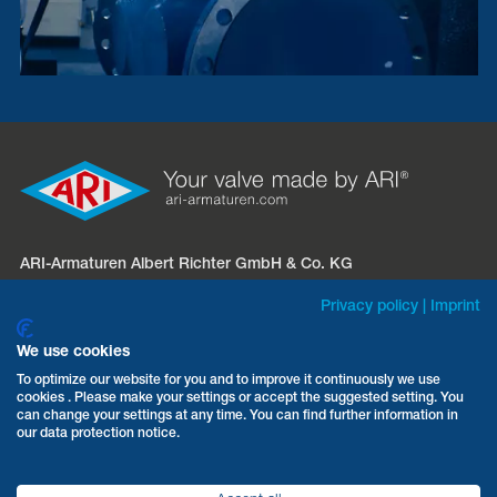
ARI-Armaturen Albert Richter GmbH & Co. KG
Mergelheide 56 – 60
Privacy policy
|
Imprint
D-33758 Schloß Holte-Stukenbrock
We use cookies
Telefon:
+49 5207 994-0
To optimize our website for you and to improve it continuously we use
cookies . Please make your settings or accept the suggested setting. You
Fax: +49 5207 994-297 / -298
can change your settings at any time. You can find further information in
E-Mail:
info.vertrieb@ari-armaturen.com
our data protection notice.