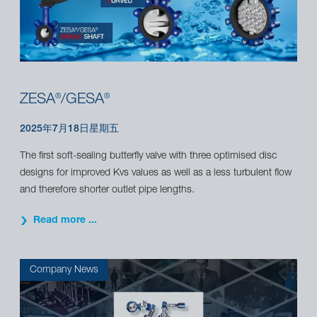
ZESA
/GESA
®
®
2025年7月18日星期五
The first soft-sealing butterfly valve with three optimised disc
designs for improved Kvs values as well as a less turbulent flow
and therefore shorter outlet pipe lengths.
Read more ...
Company News