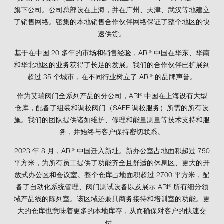
旗下公司。公司总部设在上海，并在广州、天津、武汉等地建立
了销售网络。密集的本地销售合作伙伴网络保证了整个地区的快
速供货。
基于在中国 20 多年的市场和销售经验，ARI
中国在华东、华南
®
和华北地区的业务获得了长足的发展。我们的合作伙伴已扩展到
超过 35 个城市，在不同行业树立了 ARI
的品牌声誉。
®
作为艾瑞阀门全系列产品的分公司，ARI
中国在上海设有大型
®
仓库，配备了组装和调校阀门（SAFE 调校服务）所需的所有设
施。我们的团队提供诸如维护、修理和能量测量等技术支持和服
务，并始终与客户保持密切联系。
2023 年 8 月，ARI
中国迁入新址。新办公室占地面积超过 750
®
平方米，为所有员工提供了功能齐全且舒适的休息区、更大的开
放式办公区和会议室。整个仓库占地面积超过 2700 平方米，配
备了自动化系统管理、阀门测试设备以及展示 ARI
所有细分领
®
域产品线的陈列室。该区域还兼具商务接待和培训室的功能。更
大的仓库也意味着更多的本地库存，从而确保对客户的快速交