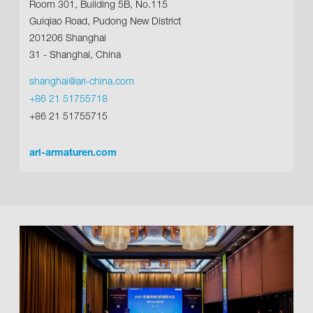
Room 301, Building 5B, No.115
Guiqiao Road, Pudong New District
201206 Shanghai
31 - Shanghai, China
shanghai@ari-china.com
+86 21 51755718
+86 21 51755715
ari-armaturen.com