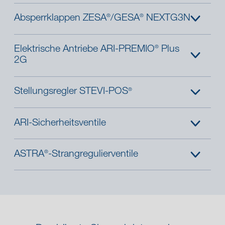
Absperrklappen ZESA
/GESA
NEXTG3N
®
®
Elektrische Antriebe ARI-PREMIO
Plus
®
2G
Stellungsregler STEVI-POS
®
ARI-Sicherheitsventile
®
myValve
-Onlinetraining
ASTRA
-Strangregulierventile
®
®
®
How-to: Manschettentausch ZESA
/GESA
NEXTG3N
®
How-to: Optionen des Antriebs ARI-PREMIO
Plus 2G