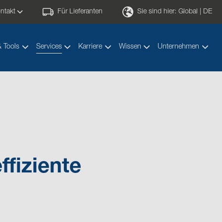
ntakt
Für Lieferanten
Sie sind hier:
Global | DE
& Tools
Services
Karriere
Wissen
Unternehmen
ffiziente