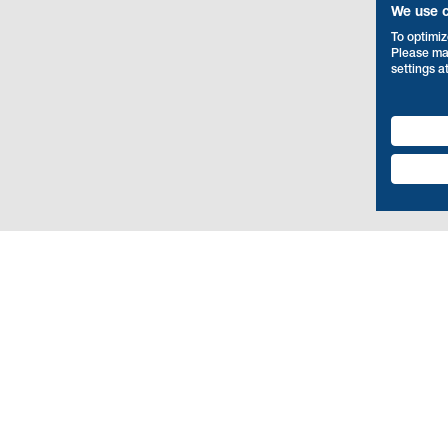
We use 
To optimiz
Please ma
settings a