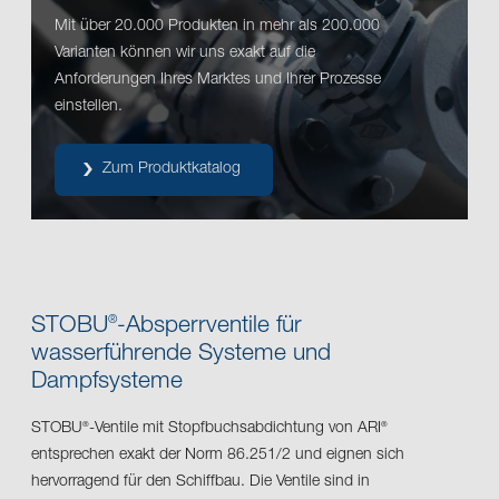
Mit über 20.000 Produkten in mehr als 200.000
Varianten können wir uns exakt auf die
Anforderungen Ihres Marktes und Ihrer Prozesse
einstellen.
Zum Produktkatalog
STOBU
-Absperrventile für
®
wasserführende Systeme und
Dampfsysteme
STOBU
-Ventile mit Stopfbuchsabdichtung von ARI
®
®
entsprechen exakt der Norm 86.251/2 und eignen sich
hervorragend für den Schiffbau. Die Ventile sind in