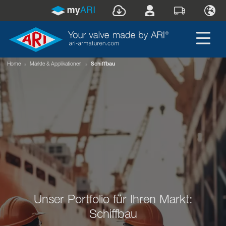
Home
»
Märkte & Applikationen
»
Schiffbau
Unser Portfolio für Ihren Markt:
Schiffbau