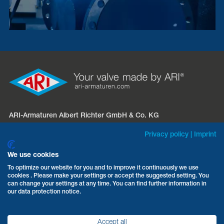
ARI-Armaturen Albert Richter GmbH & Co. KG
Mergelheide 56 – 60
Privacy policy
|
Imprint
D-33758 Schloß Holte-Stukenbrock
We use cookies
Telefon:
+49 5207 994-0
To optimize our website for you and to improve it continuously we use
cookies . Please make your settings or accept the suggested setting. You
Fax: +49 5207 994-297 / -298
can change your settings at any time. You can find further information in
E-Mail:
info.vertrieb@ari-armaturen.com
our data protection notice.
Accept all