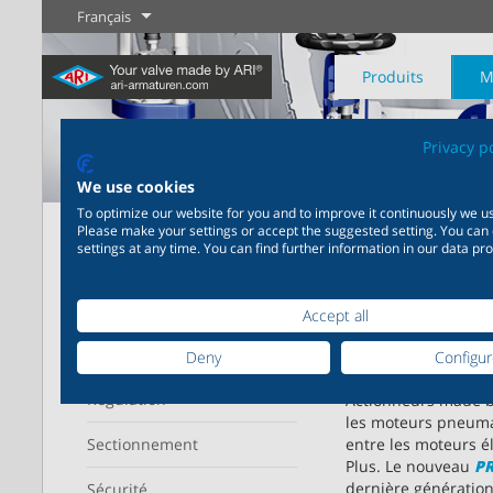
Français
Produits
M
Privacy p
We use cookies
To optimize our website for you and to improve it continuously we us
Page d'accueil
Produits
Système
Please make your settings or accept the suggested setting. You can
settings at any time. You can find further information in our data pro
Industrie
Nouveautés
Régulation
Chimie
Digital Service
Sectionneme
20 000 produits pour
200 000 variantes pour la
Votre partenaire de serv
Moteurs AR
Affiche
l’industrie – Des systèmes
chimie – Des solutions
Plus d'information
Plus d'information
Plus d'informati
Accept all
intelligent
pour les applications
parfaitement coordonnées
industrielles les plus
en fonction de vos besoins
Domaine d'utilisation
Deny
Configu
variées
individuels
Plus d'information
Régulation
Actionneurs made by
les moteurs pneum
Sectionnement
entre les moteurs é
Plus. Le nouveau
PR
Plus d'information
Plus d'information
dernière génération
Sécurité