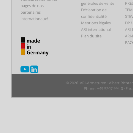
générales de vente
PRE
pages de nos
Déclaration de
TEM
partenaires
confidentialité
STEV
internationaux!
Mentions légales
DP3
ARI international
ARI-
Plan du site
ARI-
PAC
© 2026 ARI-Armaturen · Albert Richte
Phone: +49 5207 994-0 · Fax: