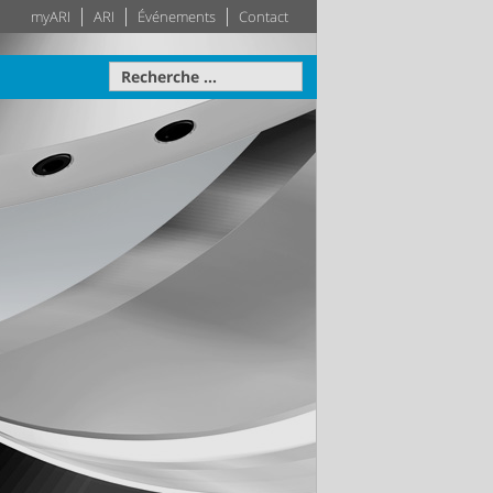
myARI
ARI
Événements
Contact
avale
Actionneur
Techniques des
Système
bâtiments
otre disposition
ise sur
teau –
Leader dans le secteur des
Plus d'information
Plus d'information
pprécié
techniques des bâtiments –
e la
Votre système de génie
le
climatique sur mesure
tion
Plus d'information