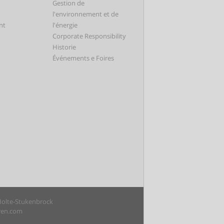
Gestion de
l'environnement et de
nt
l'énergie
Corporate Responsibility
Historie
Événements e Foires
 Holte-Stukenbrock
uren.com