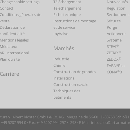
Change cookie settings
Téléchargement
Nouveautés
Contact
Téléchargement
Régulation
Conditions générales de
Fiche technique
Sectionneme
vente
Instructions de montage
Sécurité
Déclaration de
et de service
Purge
confidentialité
myValve
Actionneur
Mentions légales
Système
®
Médiateur
STEVI
Marchés
®
ARI international
ZETRIX
Industrie
®
Plan du site
ZEDOX
Chimie
®
FABA
Plus
Construction de grandes
®
CONA
B
Carrière
installations
Construction navale
Techniques des
bâtiments
uren · Albert Richter GmbH & Co. KG · Mergelheide 56-60 · D-33758 Schloß
+49 5207 994-0 · Fax: +49 5207 994-297 / -298 · E-Mail: info.sales@ari-armat