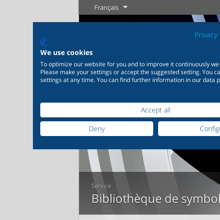
Français
Privacy 
We use cookies
To optimize our website for you and to improve it continuously we
Please make your settings or accept the suggested setting. You 
settings at any time. You can find further information in our data p
Accept all
Industrie
Nouveautés
Régulation
Chimie
Digita
20 000 produits pour
200 000 v
Votre p
Deny
Config
l’industrie – Des systèmes
chimie – 
Plus d'information
Plus d'information
pour les applications
parfaitem
industrielles les plus
en foncti
variées
individuel
Plus
Service
Bibliothèque de symbo
Plus d'information
Plus 