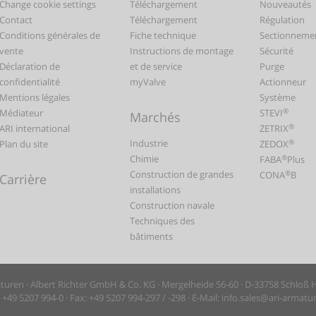
Change cookie settings
Téléchargement
Nouveautés
Contact
Téléchargement
Régulation
Conditions générales de
Fiche technique
Sectionneme
vente
Instructions de montage
Sécurité
Déclaration de
et de service
Purge
confidentialité
myValve
Actionneur
Mentions légales
Système
®
Médiateur
STEVI
Marchés
®
ARI international
ZETRIX
Industrie
®
Plan du site
ZEDOX
Chimie
®
FABA
Plus
Construction de grandes
®
CONA
B
Carrière
installations
Construction navale
Techniques des
bâtiments
uren · Albert Richter GmbH & Co. KG · Mergelheide 56-60 · D-33758 Schloß
+49 5207 994-0 · Fax: +49 5207 994-297 / -298 · E-Mail: info.sales@ari-armat