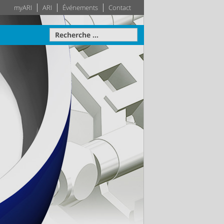
myARI
ARI
Événements
Contact
avale
Actionneur
Techniques des
Système
bâtiments
otre disposition
ise sur
teau –
Leader dans le secteur des
Plus d'information
Plus d'information
pprécié
techniques des bâtiments –
e la
Votre système de génie
le
climatique sur mesure
tion
Plus d'information