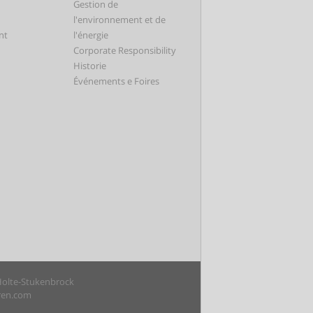
Gestion de
l'environnement et de
nt
l'énergie
Corporate Responsibility
Historie
Événements e Foires
 Holte-Stukenbrock
uren.com