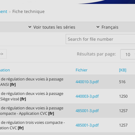
ment
Fiche technique
Résultats par page:
>>
nation
Fichier
[KB]
de régulation deux voies à passage
440010-3.pdf
516
- ANSI
[fr]
de régulation deux voies à passage
440003-3.pdf
1250
- Siège vissé
[fr]
de régulation deux voies à passage
485001-3.pdf
1257
compacte - Application CVC
[fr]
de régulation trois voies compacte -
485001-3.pdf
1257
cation CVC
[fr]