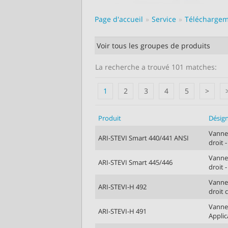
Page d'accueil
Service
Télécharge
La recherche a trouvé 101 matches:
1
2
3
4
5
>
Produit
Désig
Vanne 
ARI-STEVI Smart 440/441 ANSI
droit 
Vanne 
ARI-STEVI Smart 445/446
droit 
Vanne 
ARI-STEVI-H 492
droit 
Vanne 
ARI-STEVI-H 491
Appli