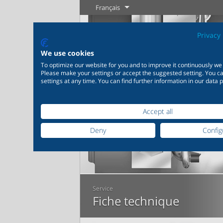
Français
Privacy 
We use cookies
To optimize our website for you and to improve it continuously we
Please make your settings or accept the suggested setting. You 
settings at any time. You can find further information in our data p
Accept all
Industrie
Nouveautés
Régulation
Chimie
Digita
20 000 produits pour
200 000 v
Votre p
Deny
Config
l’industrie – Des systèmes
chimie – 
Plus d'information
Plus d'information
pour les applications
parfaitem
industrielles les plus
en foncti
variées
individuel
Plus
Service
Fiche technique
Plus d'information
Plus 