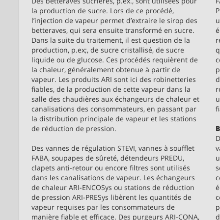
Des betteraves sucrières, p.ex., sont utilisées pour
F
la production de sucre. Lors de ce procédé,
P
l’injection de vapeur permet d’extraire le sirop des
u
betteraves, qui sera ensuite transformé en sucre.
é
Dans la suite du traitement, il est question de la
r
production, p.ex;, de sucre cristallisé, de sucre
q
liquide ou de glucose. Ces procédés requièrent de
c
la chaleur, généralement obtenue à partir de
p
vapeur. Les produits ARI sont ici des robinetteries
d
fiables, de la production de cette vapeur dans la
r
salle des chaudières aux échangeurs de chaleur et
u
canalisations des consommateurs, en passant par
f
la distribution principale de vapeur et les stations
de réduction de pression.
B
D
Des vannes de régulation STEVI, vannes à soufflet
v
FABA, soupapes de sûreté, détendeurs PREDU,
u
clapets anti-retour ou encore filtres sont utilisés
s
dans les canalisations de vapeur. Les échangeurs
c
de chaleur ARI-ENCOSys ou stations de réduction
é
de pression ARI-PRESys libèrent les quantités de
c
vapeur requises par les consommateurs de
p
manière fiable et efficace. Des purgeurs ARI-CONA,
d