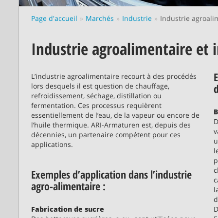
Page d'accueil
Marchés
Industrie
Industrie agroali
Industrie agroalimentaire et 
E
L’industrie agroalimentaire recourt à des procédés
lors desquels il est question de chauffage,
d
refroidissement, séchage, distillation ou
fermentation. Ces processus requièrent
B
essentiellement de l’eau, de la vapeur ou encore de
D
l’huile thermique. ARI-Armaturen est, depuis des
v
décennies, un partenaire compétent pour ces
u
applications.
l
p
c
Exemples d’application dans l’industrie
c
agro-alimentaire :
l
d
Fabrication de sucre
D