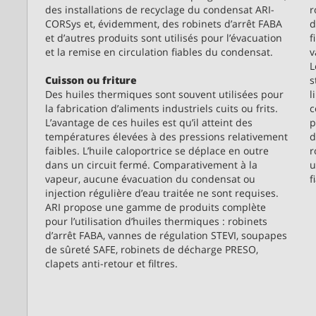
des installations de recyclage du condensat ARI-
r
CORSys et, évidemment, des robinets d’arrêt FABA
d
et d’autres produits sont utilisés pour l’évacuation
f
et la remise en circulation fiables du condensat.
v
L
Cuisson ou friture
s
Des huiles thermiques sont souvent utilisées pour
l
la fabrication d’aliments industriels cuits ou frits.
c
L’avantage de ces huiles est qu’il atteint des
p
températures élevées à des pressions relativement
d
faibles. L’huile caloportrice se déplace en outre
r
dans un circuit fermé. Comparativement à la
u
vapeur, aucune évacuation du condensat ou
f
injection régulière d’eau traitée ne sont requises.
ARI propose une gamme de produits complète
pour l’utilisation d’huiles thermiques : robinets
d’arrêt FABA, vannes de régulation STEVI, soupapes
de sûreté SAFE, robinets de décharge PRESO,
clapets anti-retour et filtres.