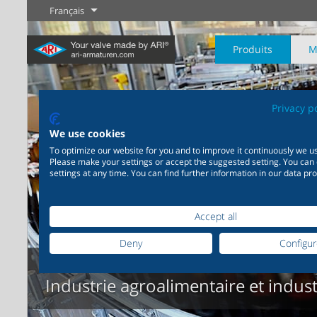
Français
Produits
M
Privacy p
We use cookies
To optimize our website for you and to improve it continuously we us
Please make your settings or accept the suggested setting. You can
Industrie
Nouveautés
Régulation
Chimie
Digital Service
Sectionneme
settings at any time. You can find further information in our data pro
20 000 produits pour
200 000 variantes pour la
Votre partenaire de serv
l’industrie – Des systèmes
chimie – Des solutions
Plus d'information
Plus d'information
Plus d'informati
pour les applications
parfaitement coordonnées
Accept all
industrielles les plus
en fonction de vos besoins
variées
individuels
Deny
Configu
Plus d'information
Industrie
Industrie agroalimentaire et indus
Plus d'information
Plus d'information