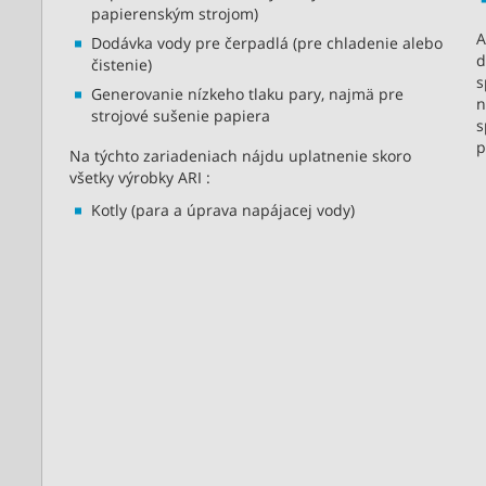
papierenským strojom)
A
Dodávka vody pre čerpadlá (pre chladenie alebo
d
čistenie)
s
Generovanie nízkeho tlaku pary, najmä pre
n
strojové sušenie papiera
s
p
Na týchto zariadeniach nájdu uplatnenie skoro
všetky výrobky ARI :
Kotly (para a úprava napájacej vody)