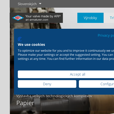
Slovenských
Výrobky
Tr
Privacy p
We use cookies
To optimize our website for you and to improve it continuously we us
Please make your settings or accept the suggested setting. You can
Priemysel
Novinky
Regulácia
Chémia
Uzatvárani
settings at any time. You can find further information in our data pro
20 000 výrobkov pre
200 000 variant pre chémiu
priemysel - Váš flexibilný
- Výrobné riešenia šité na
Accept all
systém pre priemyselné
mieru Vašim individuálnym
Zistiť viac
Zistiť viac
Zistiť viac
aplikácie
požiadavkám
Deny
Configu
Výstavba veľkých technologických komplexov
Zistiť viac
Zistiť viac
Papier