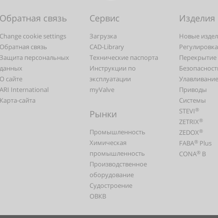
Обратная связь
Сервис
Изделия
Change cookie settings
Загрузка
Новые изде
Обратная связь
CAD-Library
Регулировка
Защита персональных
Технические паспорта
Перекрытие
данных
Инструкции по
Безопасност
О сайте
эксплуатации
Улавливание
ARI International
myValve
Приводы
Карта-сайта
Системы
®
STEVI
Рынки
®
ZETRIX
Промышленность
®
ZEDOX
Химическая
®
FABA
Plus
промышленность
®
CONA
B
Производственное
оборудование
Судостроение
ОВКВ