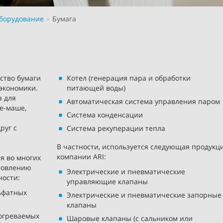
борудование
Бумага
ство бумаги
Котел (генерация пара и обработки
экономики.
питающей воды)
а для
Автоматическая система управления паром
ье-маше,
Система конденсации
руг с
Система рекуперации тепла
В частности, используется следующая продукц
компании ARI:
я во многих
отовлению
Электрические и пневматические
ности:
управляющие клапаны
ьфатных
Электрические и пневматические запорные
клапаны
догреваемых
Шаровые клапаны (с сальником или