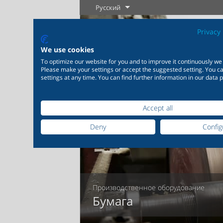
Русский
Privacy 
We use cookies
To optimize our website for you and to improve it continuously we
Please make your settings or accept the suggested setting. You 
settings at any time. You can find further information in our data p
Accept all
Промышленность
Новые изделия
Регулировка
Химиче
промыш
Deny
Config
20 000 изделий для
промышленности
Подробнее
Подробнее
200 000 в
химическ
Производственное оборудование
Подробнее
По
Бумага