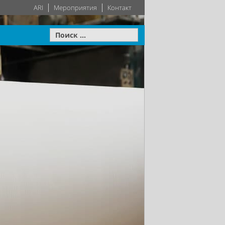
ARI
Мероприятия
Контакт
Приводы
ОВКВ
Системы
о высокий
60-летний опыт
остроении
разработки инженерных
Подробнее
Подробнее
технологий
е
Подробнее