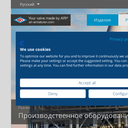
Русский
Изделия
Privacy p
We use cookies
To optimize our website for you and to improve it continuously we us
Please make your settings or accept the suggested setting. You can
Промышленность
Новые изделия
Регулировка
Химическая
Перекрыти
settings at any time. You can find further information in our data pro
промышленность
20 000 изделий для
промышленности
Подробнее
Подробнее
Подробнее
200 000 вариантов для
Accept all
химической продукции
Deny
Configu
Рынки
Подробнее
Подробнее
Производственное оборудован