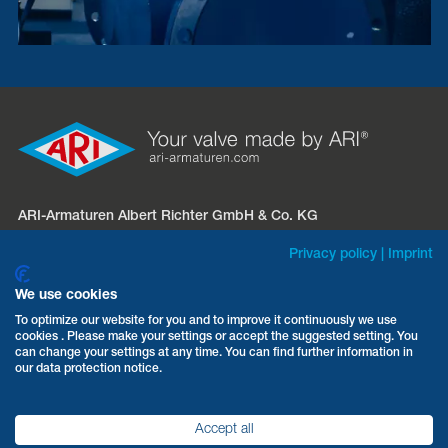
ARI-Armaturen Albert Richter GmbH & Co. KG
Mergelheide 56 – 60
Privacy policy
|
Imprint
D-33758 Schloß Holte-Stukenbrock
We use cookies
Telefon:
+49 5207 994-0
To optimize our website for you and to improve it continuously we use
cookies . Please make your settings or accept the suggested setting. You
Fax: +49 5207 994-297 / -298
can change your settings at any time. You can find further information in
E-Mail:
info.vertrieb@ari-armaturen.com
our data protection notice.
Accept all
AGB
Datenschutz
Impressum