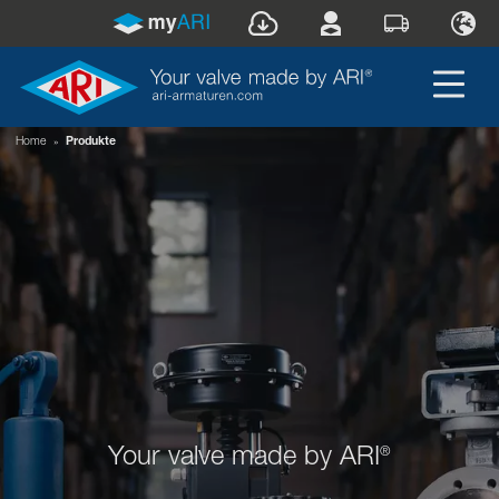
Home
»
Produkte
Your valve made by ARI
®