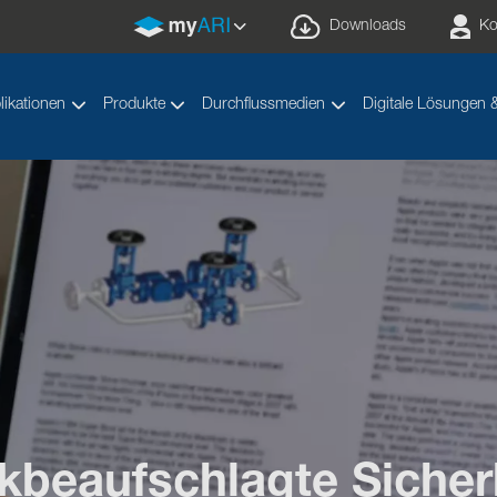
Downloads
Ko
likationen
Produkte
Durchflussmedien
Digitale Lösungen 
beaufschlagte Sicherh