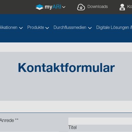
Downloads
Ko
likationen
Produkte
Durchflussmedien
Digitale Lösungen 
Kontaktformular
Anrede *
*
Titel