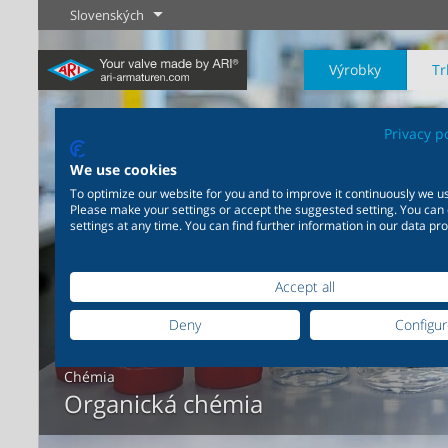
Slovenských
Výrobky
Tr
Privacy p
We use cookies
To optimize our website for you and to improve it continuously we us
Please make your settings or accept the suggested setting. You can
settings at any time. You can find further information in our data pro
Priemysel
Novinky
Regulácia
Chémia
Uzatvárani
20 000 výrobkov pre
200 000 variant pre chémiu
priemysel - Váš flexibilný
- Výrobné riešenia šité na
Accept all
systém pre priemyselné
mieru Vašim individuálnym
Zistiť viac
Zistiť viac
Zistiť viac
aplikácie
požiadavkám
Deny
Configu
Chémia
Zistiť viac
Zistiť viac
Organická chémia