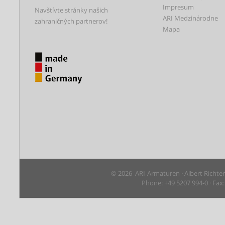
Impresum
Navštívte stránky našich
ARI Medzinárodne
zahraničných partnerov!
Mapa
© 2026 ARI-Armaturen · Albert Richte
Phone: +49 5207 994-0 · Fax: