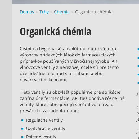
Domov
Trhy
Chémia
Organická chémia
Organická chémia
Čistota a hygiena sú absolútnou nutnosťou pre
výrobcov prídavných látok do farmaceutických
prípravkov používaných v živočíšnej výrobe. ARI
vlnovcové ventily z nerezovej ocele sú pre tento
účel ideálne a to buď s prírubami alebo
navarovacími koncami.
Tieto ventily sú obzvlášť populárne pre aplikácie
a
zahŕňajúce fermentácie. ARI tiež dodáva rôzne iné
ventily, ktoré zabezpečujú spoľahlivú a trvalú
S
prevádzku zariadenia, napr.:
p
j
Regulačné ventily
Uzatváracie ventily
J
Poistné ventily
p