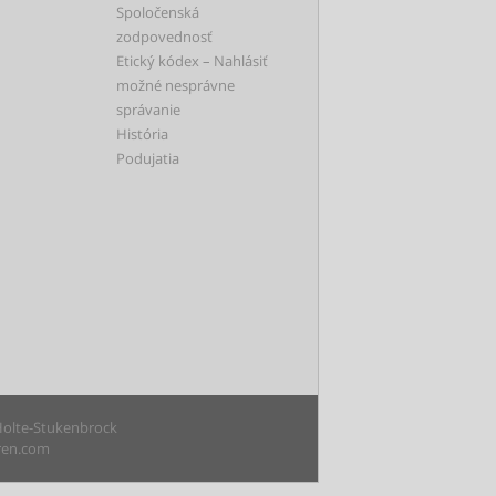
Spoločenská
zodpovednosť
Etický kódex – Nahlásiť
možné nesprávne
správanie
História
Podujatia
 Holte-Stukenbrock
uren.com