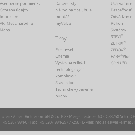
Všeobecné podmienky
Datové listy
Uzatváranie
Ochrana údajov
Návod na obsluhu a
Bezpečnosť
Impresum
montáž
Odvádzanie
ARI Medzinárodne
myValve
Pohon
Mapa
Systémy
®
STEVI
Trhy
®
ZETRIX
Priemysel
®
ZEDOX
Chémia
®
FABA
Plus
Výstavba veľkých
®
CONA
B
technologických
komplexov
Stavba lodí
Technické vybavenie
budov
uren · Albert Richter GmbH & Co. KG · Mergelheide 56-60 · D-33758 Schloß
+49 5207 994-0 · Fax: +49 5207 994-297 / -298 · E-Mail: info.sales@ari-armat