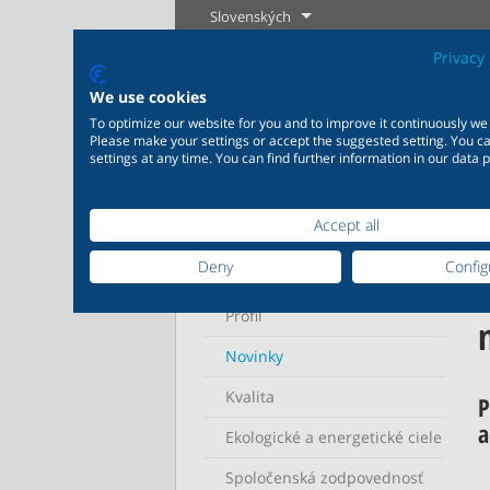
Slovenských
Privacy 
We use cookies
To optimize our website for you and to improve it continuously we
Please make your settings or accept the suggested setting. You 
settings at any time. You can find further information in our data p
Accept all
Domov
ARI
Novinky
Priemysel
Novinky
Regulácia
Chémia
Deny
Config
ARI
20 000 výrobkov pre
200 000 va
priemysel - Váš flexibilný
- Výrobné r
Profil
systém pre priemyselné
mieru Vaši
Zistiť viac
Zistiť viac
aplikácie
požiadavk
Novinky
Kvalita
P
Zistiť viac
Zis
a
Ekologické a energetické ciele
Spoločenská zodpovednosť