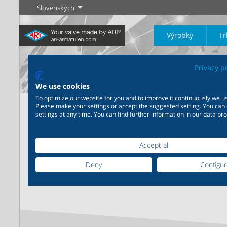
Slovenských
Výrobky
Tr
Privacy p
We use cookies
To optimize our website for you and to improve it continuously we us
Domov
ARI Kontakt
Please make your settings or accept the suggested setting. You can
settings at any time. You can find further information in our data pro
Priemysel
Novinky
Regulácia
Chémia
Uzatvárani
20 000 výrobkov pre
Speciális keresés?
200 000 variant pre chémiu
priemysel - Váš flexibilný
- Výrobné riešenia šité na
Accept all
systém pre priemyselné
mieru Vašim individuálnym
Zistiť viac
Zistiť viac
Zistiť viac
aplikácie
požiadavkám
Sajnos a keresett cím nem található. Kérjük, használja a 
Deny
Configu
Zistiť viac
Zistiť viac