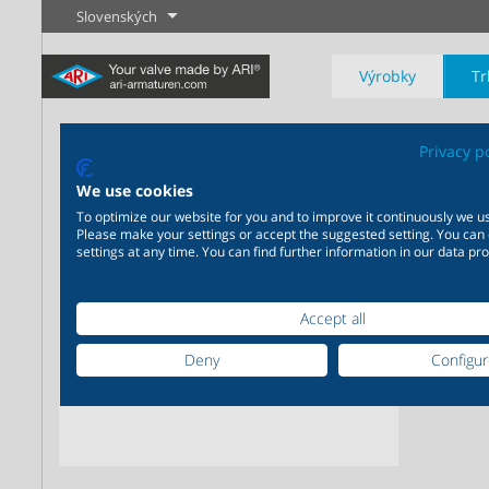
Slovenských
Výrobky
Tr
AR
Privacy p
We use cookies
Zbera
To optimize our website for you and to improve it continuously we us
Please make your settings or accept the suggested setting. You can
Priemysel
Novinky
Regulácia
Chémia
Uzatvárani
settings at any time. You can find further information in our data pro
20 000 výrobkov pre
200 000 variant pre chémiu
priemysel - Váš flexibilný
- Výrobné riešenia šité na
Accept all
systém pre priemyselné
mieru Vašim individuálnym
Zistiť viac
Zistiť viac
Zistiť viac
aplikácie
požiadavkám
Deny
Configu
Zistiť viac
Zistiť viac