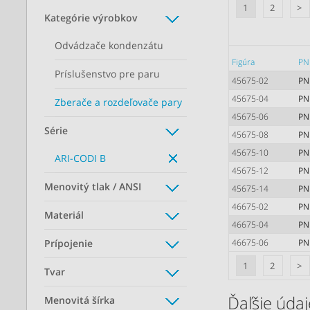
1
2
>
Kategórie výrobkov
Odvádzače kondenzátu
Figúra
PN
Príslušenstvo pre paru
45675-02
PN
45675-04
PN
Zberače a rozdeľovače pary
45675-06
PN
Série
45675-08
PN
45675-10
PN
ARI-CODI B
45675-12
PN
Menovitý tlak / ANSI
45675-14
PN
46675-02
PN
Materiál
46675-04
PN
Prípojenie
46675-06
PN
1
2
>
Tvar
Ďaľšie údaje
Menovitá šírka