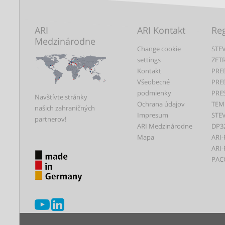
ARI
ARI Kontakt
Reg
Medzinárodne
Change cookie
STEV
settings
ZET
Kontakt
PRE
Všeobecné
PRE
podmienky
PRE
Navštívte stránky
Ochrana údajov
TEM
našich zahraničných
Impresum
STEV
partnerov!
ARI Medzinárodne
DP3
Mapa
ARI-
ARI-
PAC