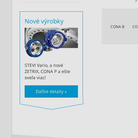
Nové výrobky
CONA B
CO
STEVI Vario, a nové
ZETRIX, CONA P a ešte
oveľa viac!
Daľšie detaily »