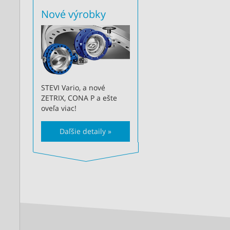
Nové výrobky
STEVI Vario, a nové
ZETRIX, CONA P a ešte
oveľa viac!
Daľšie detaily »