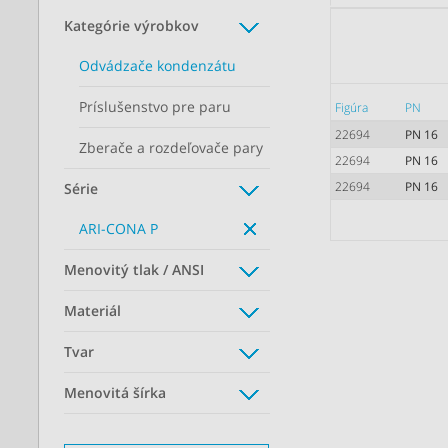
Kategórie výrobkov
Odvádzače kondenzátu
Príslušenstvo pre paru
Figúra
PN
22694
PN 16
Zberače a rozdeľovače pary
22694
PN 16
22694
PN 16
Série
ARI-CONA P
Menovitý tlak / ANSI
Materiál
Tvar
Menovitá šírka