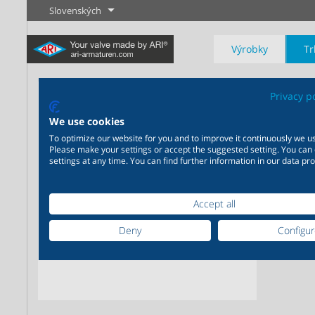
Slovenských
Výrobky
Tr
AR
Privacy p
We use cookies
Float
To optimize our website for you and to improve it continuously we us
Please make your settings or accept the suggested setting. You can
Priemysel
Novinky
Regulácia
Chémia
Uzatvárani
settings at any time. You can find further information in our data pro
20 000 výrobkov pre
200 000 variant pre chémiu
priemysel - Váš flexibilný
- Výrobné riešenia šité na
Accept all
systém pre priemyselné
mieru Vašim individuálnym
Zistiť viac
Zistiť viac
Zistiť viac
aplikácie
požiadavkám
Deny
Configu
Zistiť viac
Zistiť viac