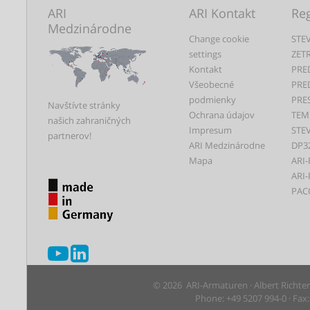
ARI
ARI Kontakt
Reg
Medzinárodne
Change cookie
STEV
settings
ZET
Kontakt
PRE
Všeobecné
PRE
podmienky
PRE
Navštívte stránky
Ochrana údajov
TEM
našich zahraničných
Impresum
STEV
partnerov!
ARI Medzinárodne
DP3
Mapa
ARI-
ARI-
PAC
© 2026 ARI-Armaturen · Albert Richte
Phone: +49 5207 994-0 · Fax: