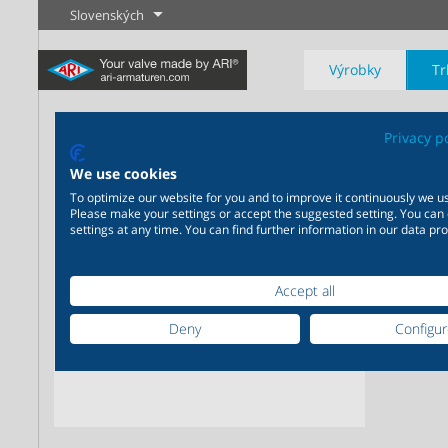
Slovenských
Výrobky
Tr
Privacy p
Bimet
We use cookies
To optimize our website for you and to improve it continuously we us
Please make your settings or accept the suggested setting. You can
Priemysel
Novinky
Regulácia
Chémia
Uzatvárani
settings at any time. You can find further information in our data pro
20 000 výrobkov pre
200 000 variant pre chémiu
priemysel - Váš flexibilný
- Výrobné riešenia šité na
Accept all
systém pre priemyselné
mieru Vašim individuálnym
Zistiť viac
Zistiť viac
Zistiť viac
aplikácie
požiadavkám
Deny
Configu
Zistiť viac
Zistiť viac