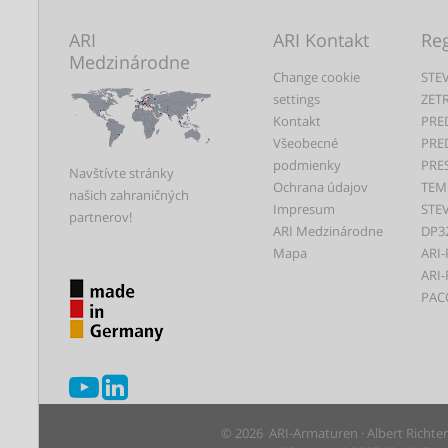
ARI
ARI Kontakt
Reg
Medzinárodne
Change cookie
STEV
settings
ZET
Kontakt
PRE
Všeobecné
PRE
podmienky
PRE
Navštívte stránky
Ochrana údajov
TEM
našich zahraničných
Impresum
STEV
partnerov!
ARI Medzinárodne
DP3
Mapa
ARI-
ARI-
PAC
© 2026 ARI-Armaturen · Albert Richte