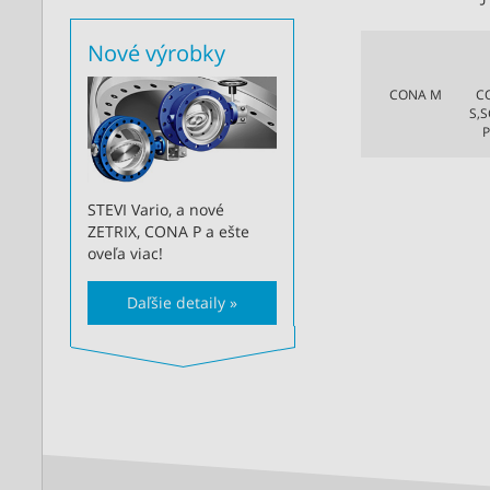
Nové výrobky
CONA M
C
S,S
P
STEVI Vario, a nové
ZETRIX, CONA P a ešte
oveľa viac!
Daľšie detaily »