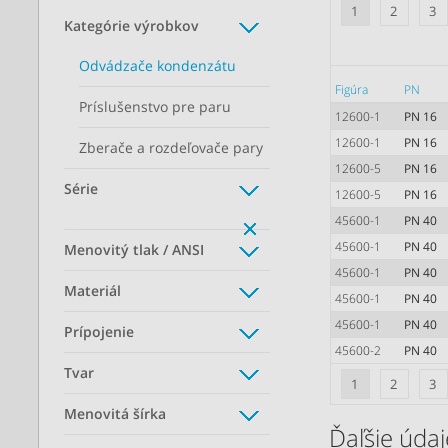
1
2
3
Kategórie výrobkov
Odvádzače kondenzátu
Figúra
PN
Príslušenstvo pre paru
12600-1
PN 16
12600-1
PN 16
Zberače a rozdeľovače pary
12600-5
PN 16
Série
12600-5
PN 16
45600-1
PN 40
45600-1
PN 40
Menovitý tlak / ANSI
45600-1
PN 40
Materiál
45600-1
PN 40
45600-1
PN 40
Prípojenie
45600-2
PN 40
Tvar
1
2
3
Menovitá šírka
Ďaľšie údaje