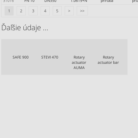
31016
PN 10
DN350
1.0619+N
príruba
pr
1
2
3
4
5
>
>>
Ďaľšie údaje ...
SAFE 900
STEVI 470
Rotary
Rotary
actuator
actuator bar
AUMA