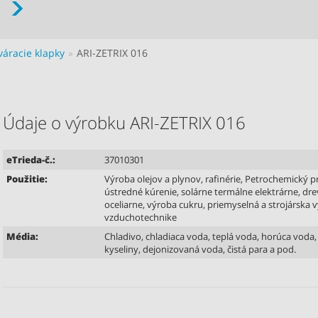
váracie klapky
ARI-ZETRIX 016
Údaje o výrobku ARI-ZETRIX 016
eTrieda-č.:
37010301
Použitie:
Výroba olejov a plynov, rafinérie, Petrochemický p
ústredné kúrenie, solárne termálne elektrárne, dr
oceliarne, výroba cukru, priemyselná a strojárska vý
vzduchotechnike
Média:
Chladivo, chladiaca voda, teplá voda, horúca voda, 
kyseliny, dejonizovaná voda, čistá para a pod.