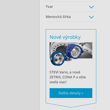
Tvar
Menovitá šírka
Nové výrobky
STEVI Vario, a nové
ZETRIX, CONA P a ešte
oveľa viac!
Daľšie detaily »