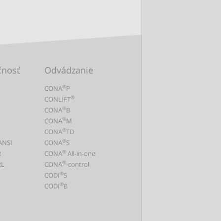
čnosť
Odvádzanie
®
CONA
P
®
CONLIFT
®
CONA
B
®
CONA
M
®
CONA
TD
®
ANSI
CONA
S
®
R
CONA
All-in-one
®
L
CONA
-control
®
CODI
S
®
CODI
B