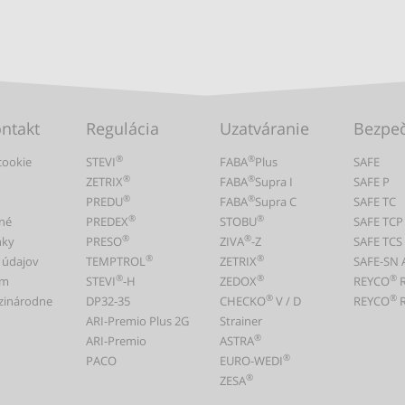
ontakt
Regulácia
Uzatváranie
Bezpe
®
®
cookie
STEVI
FABA
Plus
SAFE
®
®
ZETRIX
FABA
Supra I
SAFE P
®
®
PREDU
FABA
Supra C
SAFE TC
®
®
né
PREDEX
STOBU
SAFE TCP
®
®
nky
PRESO
ZIVA
-Z
SAFE TCS
®
®
 údajov
TEMPTROL
ZETRIX
SAFE-SN 
®
®
®
um
STEVI
-H
ZEDOX
REYCO
®
®
zinárodne
DP32-35
CHECKO
V / D
REYCO
R
ARI-Premio Plus 2G
Strainer
®
ARI-Premio
ASTRA
®
PACO
EURO-WEDI
®
ZESA