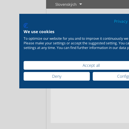
Slovenských
Privacy 
We use cookies
To optimize our website for you and to improve it continuously we
Please make your settings or accept the suggested setting. You 
settings at any time. You can find further information in our data p
Accept all
Priemysel
Novinky
Regulácia
Chémia
20 000 výrobkov pre
200 000 va
Deny
Config
priemysel - Váš flexibilný
- Výrobné r
systém pre priemyselné
mieru Vaši
Zistiť viac
Zistiť viac
aplikácie
požiadavk
Zistiť viac
Zis