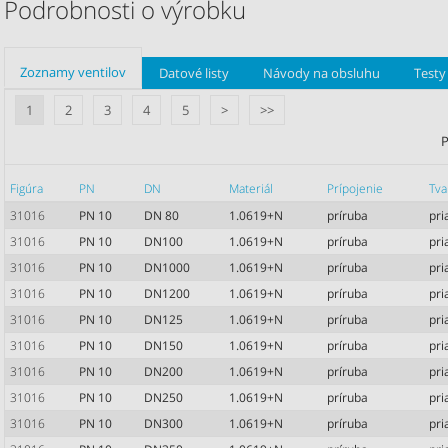
Podrobnosti o výrobku
Zoznamy ventilov
Datové listy
Návody na obsluhu
Testy 
1
2
3
4
5
>
>>
P
Figúra
PN
DN
Materiál
Prípojenie
Tva
31016
PN 10
DN 80
1.0619+N
príruba
pr
31016
PN 10
DN100
1.0619+N
príruba
pr
31016
PN 10
DN1000
1.0619+N
príruba
pr
31016
PN 10
DN1200
1.0619+N
príruba
pr
31016
PN 10
DN125
1.0619+N
príruba
pr
31016
PN 10
DN150
1.0619+N
príruba
pr
31016
PN 10
DN200
1.0619+N
príruba
pr
31016
PN 10
DN250
1.0619+N
príruba
pr
31016
PN 10
DN300
1.0619+N
príruba
pr