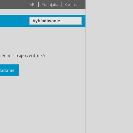
ARI
Podujatia
Kontakt
nením - trojexcentrická
Pohon
Technické vybavenie
Systémy
hľadanie
budov
edčené
stve -
Váš HLK systém na mieru
om type
na základe 60-ročných
Zistiť viac
Zistiť viac
skúseností v oblasti
stavebnej techniky
Zistiť viac