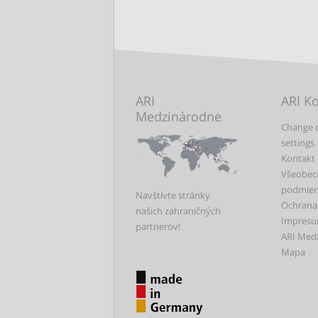
ARI
ARI K
Medzinárodne
Change 
settings
Kontakt
Všeobec
podmie
Navštívte stránky
Ochrana
našich zahraničných
Impres
partnerov!
ARI Med
Mapa