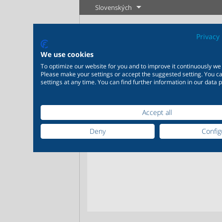
Slovenských
Privacy 
We use cookies
To optimize our website for you and to improve it continuously we
Please make your settings or accept the suggested setting. You 
settings at any time. You can find further information in our data p
Accept all
Priemysel
Novinky
Regulácia
Chémia
20 000 výrobkov pre
200 000 va
Deny
Config
priemysel - Váš flexibilný
- Výrobné r
systém pre priemyselné
mieru Vaši
Zistiť viac
Zistiť viac
aplikácie
požiadavk
Zistiť viac
Zis