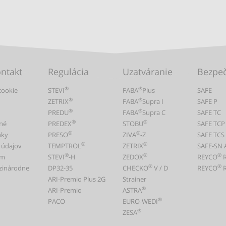
ontakt
Regulácia
Uzatváranie
Bezpe
®
®
cookie
STEVI
FABA
Plus
SAFE
®
®
ZETRIX
FABA
Supra I
SAFE P
®
®
PREDU
FABA
Supra C
SAFE TC
®
®
né
PREDEX
STOBU
SAFE TCP
®
®
nky
PRESO
ZIVA
-Z
SAFE TCS
®
®
 údajov
TEMPTROL
ZETRIX
SAFE-SN 
®
®
®
um
STEVI
-H
ZEDOX
REYCO
®
®
zinárodne
DP32-35
CHECKO
V / D
REYCO
R
ARI-Premio Plus 2G
Strainer
®
ARI-Premio
ASTRA
®
PACO
EURO-WEDI
®
ZESA