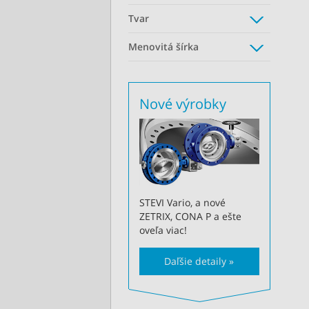
Tvar
Menovitá šírka
Nové výrobky
STEVI Vario, a nové
ZETRIX, CONA P a ešte
oveľa viac!
Daľšie detaily »