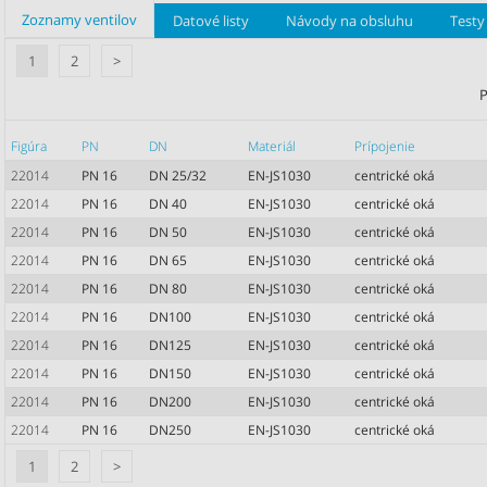
Zoznamy ventilov
Datové listy
Návody na obsluhu
Testy 
1
2
>
P
Figúra
PN
DN
Materiál
Prípojenie
22014
PN 16
DN 25/32
EN-JS1030
centrické oká
22014
PN 16
DN 40
EN-JS1030
centrické oká
22014
PN 16
DN 50
EN-JS1030
centrické oká
22014
PN 16
DN 65
EN-JS1030
centrické oká
22014
PN 16
DN 80
EN-JS1030
centrické oká
22014
PN 16
DN100
EN-JS1030
centrické oká
22014
PN 16
DN125
EN-JS1030
centrické oká
22014
PN 16
DN150
EN-JS1030
centrické oká
22014
PN 16
DN200
EN-JS1030
centrické oká
22014
PN 16
DN250
EN-JS1030
centrické oká
1
2
>