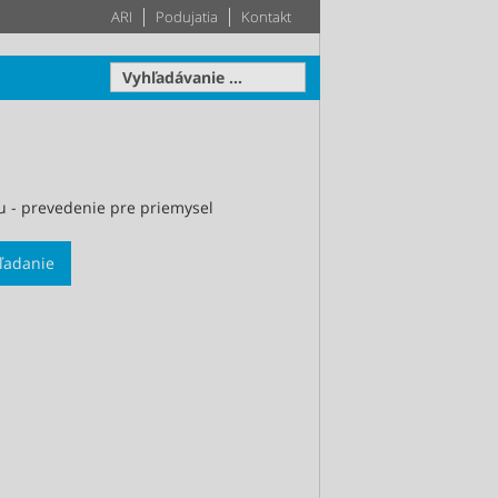
ARI
Podujatia
Kontakt
u - prevedenie pre priemysel
Pohon
Technické vybavenie
Systémy
hľadanie
budov
edčené
stve -
Váš HLK systém na mieru
om type
na základe 60-ročných
Zistiť viac
Zistiť viac
skúseností v oblasti
stavebnej techniky
Zistiť viac