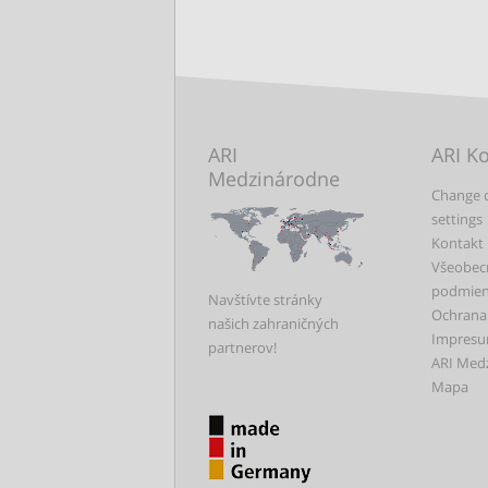
ARI
ARI K
Medzinárodne
Change 
settings
Kontakt
Všeobec
podmie
Navštívte stránky
Ochrana
našich zahraničných
Impres
partnerov!
ARI Med
Mapa