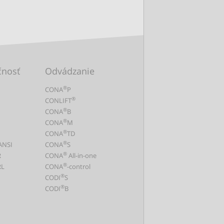
čnosť
Odvádzanie
®
CONA
P
®
CONLIFT
®
CONA
B
®
CONA
M
®
CONA
TD
®
ANSI
CONA
S
®
R
CONA
All-in-one
®
L
CONA
-control
®
CODI
S
®
CODI
B