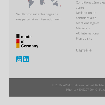
Conditions générale
vente
Déclaration de
Veuillez consulter les pages de
confidentialité
nos partenaires internationaux!
Mentions légales
Médiateur
ARI international
Plan du site
Carrière
© 2026 ARI-Armaturen · Albert Richte
Phone: +49 5207 994-0 · Fax: