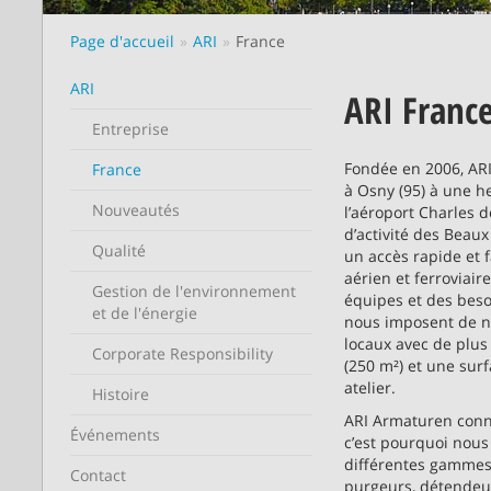
Page d'accueil
ARI
France
ARI
ARI Franc
Entreprise
Fondée en 2006, ARI
France
à Osny (95) à une h
Nouveautés
l’aéroport Charles 
d’activité des Beaux
Qualité
un accès rapide et f
aérien et ferroviair
Gestion de l'environnement
équipes et des bes
et de l'énergie
nous imposent de n
locaux avec de plus
Corporate Responsibility
(250 m²) et une sur
atelier.
Histoire
ARI Armaturen connaî
Événements
c’est pourquoi nous
différentes gammes 
Contact
purgeurs, détendeur