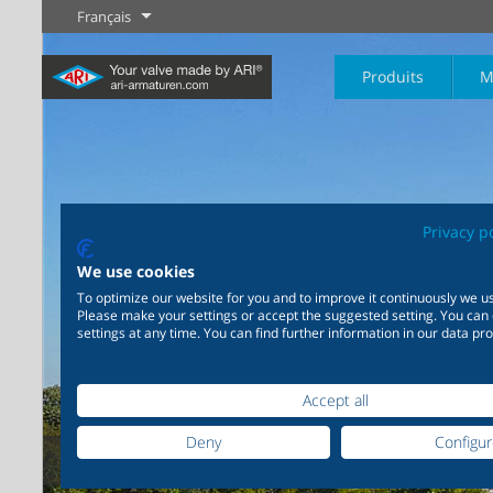
Français
Produits
M
Privacy p
Industrie
Nouveautés
Régulation
Chimie
Digital Service
Sectionneme
We use cookies
20 000 produits pour
200 000 variantes pour la
Votre partenaire de serv
To optimize our website for you and to improve it continuously we us
l’industrie – Des systèmes
chimie – Des solutions
Plus d'information
Plus d'information
Plus d'informati
Please make your settings or accept the suggested setting. You can
pour les applications
parfaitement coordonnées
settings at any time. You can find further information in our data pro
industrielles les plus
en fonction de vos besoins
variées
individuels
Plus d'information
Accept all
Deny
Configu
Plus d'information
Plus d'information