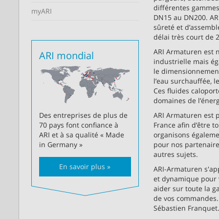
différentes gammes 
myARI
DN15 au DN200. ARI 
sûreté et d’assembl
délai très court de 
ARI Armaturen est n
ARI mondial
industrielle mais é
le dimensionnement 
l’eau surchauffée, 
Ces fluides calopor
domaines de l’énerg
ARI Armaturen est 
Des entreprises de plus de
France afin d’être t
70 pays font confiance à
organisons égalemen
ARI et à sa qualité « Made
pour nos partenaire
in Germany »
autres sujets.
En savoir plus »
ARI-Armaturen s'ap
et dynamique pour v
aider sur toute la g
de vos commandes. L
Sébastien Franquet