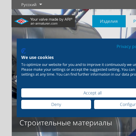
Русский
Изделия
Privacy p
We use cookies
To optimize our website for you and to improve it continuously we us
Please make your settings or accept the suggested setting. You can
Промышленность
Новые изделия
Регулировка
Химическая
Перекрыти
settings at any time. You can find further information in our data pro
промышленность
20 000 изделий для
промышленности
Подробнее
Подробнее
Подробнее
200 000 вариантов для
химической продукции
Accept all
Deny
Configu
Промышленность
Подробнее
Подробнее
Строительные материалы