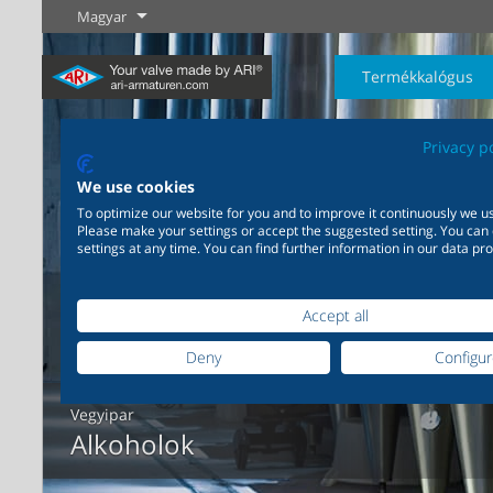
Magyar
Termékkalógus
Privacy p
We use cookies
To optimize our website for you and to improve it continuously we us
Please make your settings or accept the suggested setting. You can
settings at any time. You can find further information in our data pro
Ipar
Új termékek
Szabályozás
Vegyipar
Elzárás
Széleskörű alkalmazhatóság
Igény szerinti, egymásra
Tudjon meg
Tudjon meg
Tudjon meg
ipari felhasználásra 20.000
épülő, egymást kiegészítő
Accept all
többet
többet
többet
termék az ipar számára
termékmegoldások 200.000
változat a vegyipar számára
Deny
Configu
Vegyipar
Tudjon meg többet
Tudjon meg többet
Alkoholok