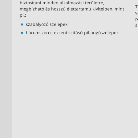
biztosítani minden alkalmazási területre,
T
megbízható és hosszú élettartamú kivitelben, mint
v
pl.:
r
szabályozó szelepek
s
háromszoros excentricitású pillangószelepek