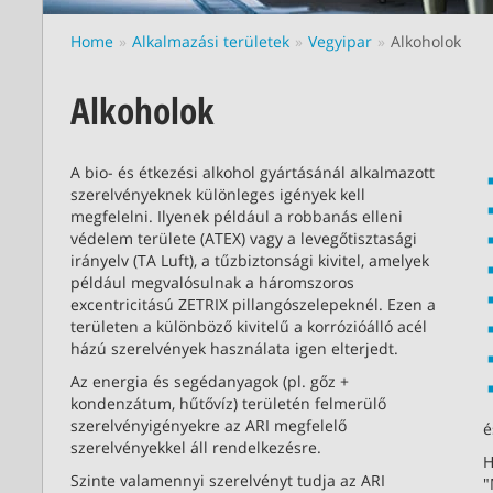
Home
Alkalmazási területek
Vegyipar
Alkoholok
Alkoholok
A bio- és étkezési alkohol gyártásánál alkalmazott
szerelvényeknek különleges igények kell
megfelelni. Ilyenek például a robbanás elleni
védelem területe (ATEX) vagy a levegőtisztasági
irányelv (TA Luft), a tűzbiztonsági kivitel, amelyek
például megvalósulnak a háromszoros
excentricitású ZETRIX pillangószelepeknél. Ezen a
területen a különböző kivitelű a korrózióálló acél
házú szerelvények használata igen elterjedt.
Az energia és segédanyagok (pl. gőz +
kondenzátum, hűtővíz) területén felmerülő
szerelvényigényekre az ARI megfelelő
é
szerelvényekkel áll rendelkezésre.
H
Szinte valamennyi szerelvényt tudja az ARI
"