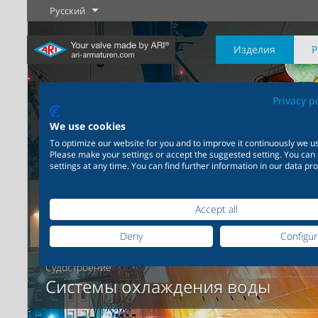
Русский
Изделия
Privacy p
We use cookies
To optimize our website for you and to improve it continuously we us
Please make your settings or accept the suggested setting. You can
Промышленность
Новые изделия
Регулировка
Химическая
Перекрыти
settings at any time. You can find further information in our data pro
промышленность
20 000 изделий для
промышленности
Подробнее
Подробнее
Подробнее
200 000 вариантов для
Accept all
химической продукции
Deny
Configu
Судостроение
Подробнее
Подробнее
Системы охлаждения воды