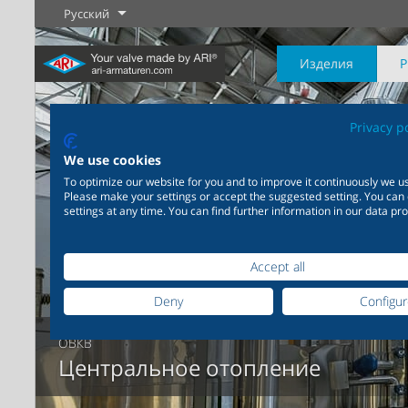
Русский
Изделия
Privacy p
We use cookies
To optimize our website for you and to improve it continuously we us
Please make your settings or accept the suggested setting. You can
Промышленность
Новые изделия
Регулировка
Химическая
Перекрыти
settings at any time. You can find further information in our data pro
промышленность
20 000 изделий для
промышленности
Подробнее
Подробнее
Подробнее
200 000 вариантов для
Accept all
химической продукции
Deny
Configu
ОВКВ
Подробнее
Подробнее
Центральное отопление