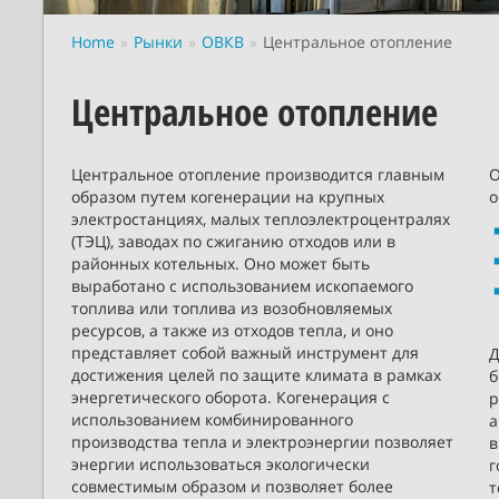
Home
Рынки
ОВКВ
Центральное отопление
Центральное отопление
Центральное отопление производится главным
О
образом путем когенерации на крупных
о
электростанциях, малых теплоэлектроцентралях
(ТЭЦ), заводах по сжиганию отходов или в
районных котельных. Оно может быть
выработано с использованием ископаемого
топлива или топлива из возобновляемых
ресурсов, а также из отходов тепла, и оно
представляет собой важный инструмент для
Д
достижения целей по защите климата в рамках
б
энергетического оборота. Когенерация с
р
использованием комбинированного
а
производства тепла и электроэнергии позволяет
в
энергии использоваться экологически
г
совместимым образом и позволяет более
т