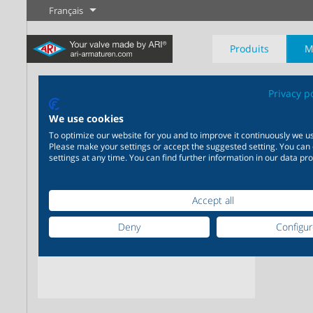
Français
Produits
M
PR
Privacy p
We use cookies
Actio
To optimize our website for you and to improve it continuously we us
Please make your settings or accept the suggested setting. You can
settings at any time. You can find further information in our data pro
Industrie
Nouveautés
Régulation
Chimie
Digital Service
Sectionneme
20 000 produits pour
200 000 variantes pour la
Votre partenaire de serv
l’industrie – Des systèmes
chimie – Des solutions
Plus d'information
Plus d'information
Plus d'informati
Accept all
pour les applications
parfaitement coordonnées
industrielles les plus
en fonction de vos besoins
Deny
Configu
variées
individuels
Plus d'information
Plus d'information
Plus d'information