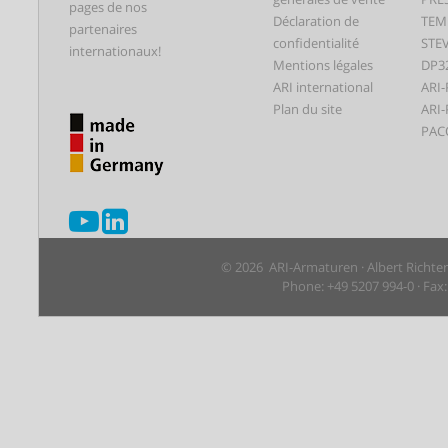
pages de nos
Déclaration de
TEM
partenaires
confidentialité
STEV
internationaux!
Mentions légales
DP3
ARI international
ARI-
Plan du site
ARI-
PAC
© 2026 ARI-Armaturen · Albert Richte
Phone: +49 5207 994-0 · Fax: