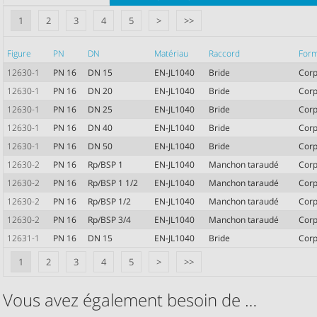
1
2
3
4
5
>
>>
Figure
PN
DN
Matériau
Raccord
For
12630-1
PN 16
DN 15
EN-JL1040
Bride
Corp
12630-1
PN 16
DN 20
EN-JL1040
Bride
Corp
12630-1
PN 16
DN 25
EN-JL1040
Bride
Corp
12630-1
PN 16
DN 40
EN-JL1040
Bride
Corp
12630-1
PN 16
DN 50
EN-JL1040
Bride
Corp
12630-2
PN 16
Rp/BSP 1
EN-JL1040
Manchon taraudé
Corp
12630-2
PN 16
Rp/BSP 1 1/2
EN-JL1040
Manchon taraudé
Corp
12630-2
PN 16
Rp/BSP 1/2
EN-JL1040
Manchon taraudé
Corp
12630-2
PN 16
Rp/BSP 3/4
EN-JL1040
Manchon taraudé
Corp
12631-1
PN 16
DN 15
EN-JL1040
Bride
Corp
1
2
3
4
5
>
>>
Vous avez également besoin de …