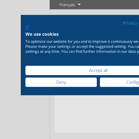
Français
Privacy 
We use cookies
To optimize our website for you and to improve it continuously we
Please make your settings or accept the suggested setting. You 
settings at any time. You can find further information in our data p
Accept all
Industrie
Nouveautés
Régulation
Chimie
Digita
20 000 produits pour
200 000 v
Votre p
Deny
Config
l’industrie – Des systèmes
chimie – 
Plus d'information
Plus d'information
pour les applications
parfaitem
industrielles les plus
en foncti
variées
individuel
Plus
Plus d'information
Plus 