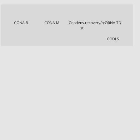
CONA B
CONA M
Condens.recovery/return
CONA TD
st.
CODI S