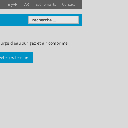
myARI
ARI
Événements
Contact
 purge d'eau sur gaz et air comprimé
elle recherche
avale
Actionneur
Techniques des
Système
bâtiments
otre disposition
ise sur
teau –
Leader dans le secteur des
Plus d'information
Plus d'information
pprécié
techniques des bâtiments –
e la
Votre système de génie
le
climatique sur mesure
tion
Plus d'information