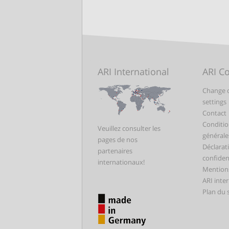
ARI International
ARI C
Change 
settings
Contact
Conditio
Veuillez consulter les
générale
pages de nos
Déclarat
partenaires
confident
internationaux!
Mentions
ARI inte
Plan du s