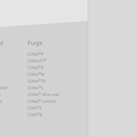
té
Purge
®
CONA
P
®
CONLIFT
®
CONA
B
®
CONA
M
®
CONA
TD
®
ANSI
CONA
S
®
R
CONA
All-in-one
®
L
CONA
-control
®
CODI
S
®
CODI
B