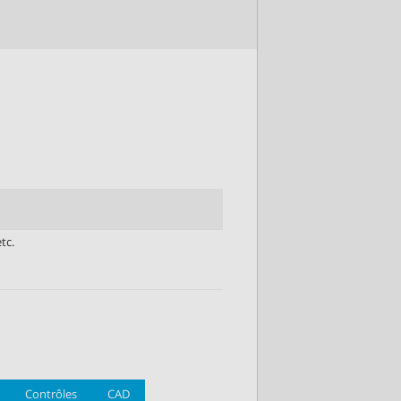
tc.
Contrôles
CAD