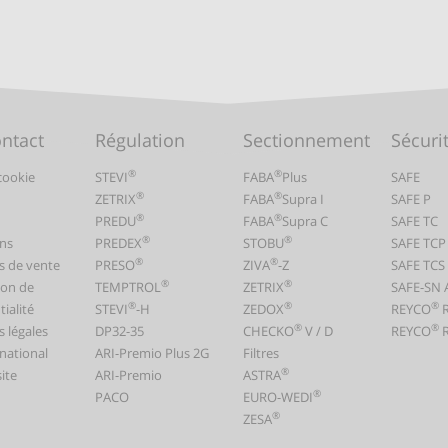
ontact
Régulation
Sectionnement
Sécuri
®
®
cookie
STEVI
FABA
Plus
SAFE
®
®
ZETRIX
FABA
Supra I
SAFE P
®
®
PREDU
FABA
Supra C
SAFE TC
®
®
ns
PREDEX
STOBU
SAFE TCP
®
®
s de vente
PRESO
ZIVA
-Z
SAFE TCS
®
®
ion de
TEMPTROL
ZETRIX
SAFE-SN 
®
®
®
ialité
STEVI
-H
ZEDOX
REYCO
®
®
 légales
DP32-35
CHECKO
V / D
REYCO
R
rnational
ARI-Premio Plus 2G
Filtres
®
ite
ARI-Premio
ASTRA
®
PACO
EURO-WEDI
®
ZESA