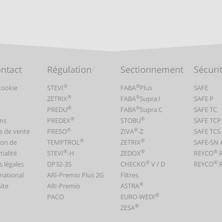
ontact
Régulation
Sectionnement
Sécuri
®
®
cookie
STEVI
FABA
Plus
SAFE
®
®
ZETRIX
FABA
Supra I
SAFE P
®
®
PREDU
FABA
Supra C
SAFE TC
®
®
ns
PREDEX
STOBU
SAFE TCP
®
®
s de vente
PRESO
ZIVA
-Z
SAFE TCS
®
®
ion de
TEMPTROL
ZETRIX
SAFE-SN 
®
®
®
ialité
STEVI
-H
ZEDOX
REYCO
®
®
 légales
DP32-35
CHECKO
V / D
REYCO
R
rnational
ARI-Premio Plus 2G
Filtres
®
ite
ARI-Premio
ASTRA
®
PACO
EURO-WEDI
®
ZESA