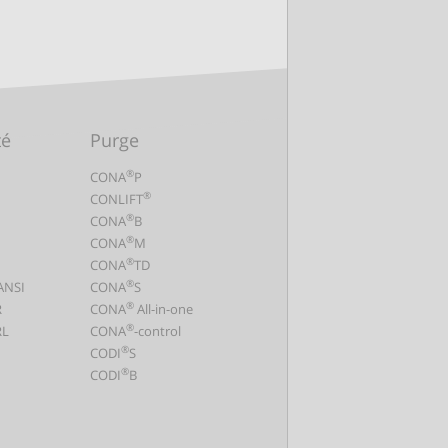
té
Purge
®
CONA
P
®
CONLIFT
®
CONA
B
®
CONA
M
®
CONA
TD
®
ANSI
CONA
S
®
R
CONA
All-in-one
®
L
CONA
-control
®
CODI
S
®
CODI
B