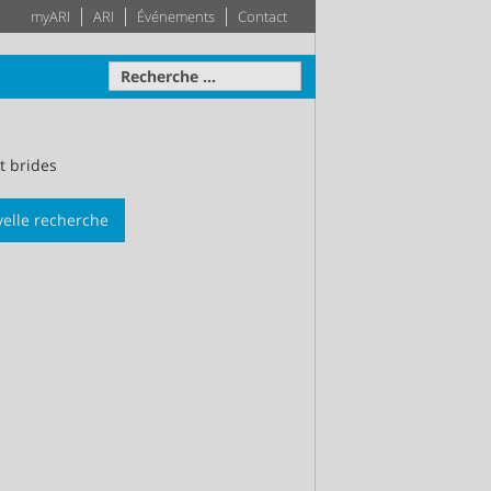
myARI
ARI
Événements
Contact
t brides
elle recherche
avale
Actionneur
Techniques des
Système
bâtiments
otre disposition
ise sur
teau –
Leader dans le secteur des
Plus d'information
Plus d'information
pprécié
techniques des bâtiments –
e la
Votre système de génie
le
climatique sur mesure
tion
Plus d'information