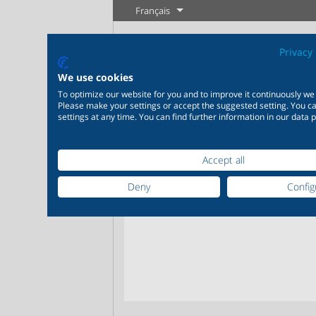
Français
Privacy 
We use cookies
To optimize our website for you and to improve it continuously we
Please make your settings or accept the suggested setting. You 
settings at any time. You can find further information in our data p
Accept all
Industrie
Nouveautés
Régulation
Chimie
Digita
20 000 produits pour
200 000 v
Votre p
Deny
Config
l’industrie – Des systèmes
chimie – 
Plus d'information
Plus d'information
pour les applications
parfaitem
industrielles les plus
en foncti
variées
individuel
Plus
Plus d'information
Plus 