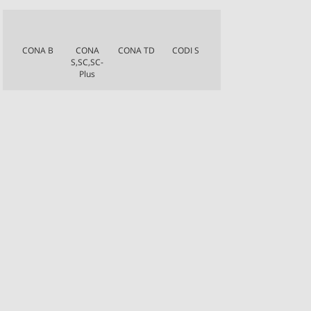
CONA B
CONA
CONA TD
CODI S
S,SC,SC-
Plus