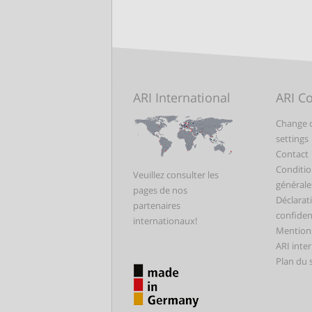
ARI International
ARI C
Change 
settings
Contact
Conditio
Veuillez consulter les
générale
pages de nos
Déclarat
partenaires
confident
internationaux!
Mentions
ARI inte
Plan du s