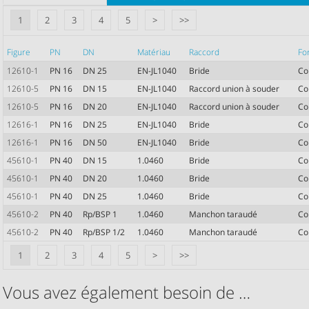
1
2
3
4
5
>
>>
Figure
PN
DN
Matériau
Raccord
Fo
12610-1
PN 16
DN 25
EN-JL1040
Bride
Co
12610-5
PN 16
DN 15
EN-JL1040
Raccord union à souder
Co
12610-5
PN 16
DN 20
EN-JL1040
Raccord union à souder
Co
12616-1
PN 16
DN 25
EN-JL1040
Bride
Co
12616-1
PN 16
DN 50
EN-JL1040
Bride
Co
45610-1
PN 40
DN 15
1.0460
Bride
Co
45610-1
PN 40
DN 20
1.0460
Bride
Co
45610-1
PN 40
DN 25
1.0460
Bride
Co
45610-2
PN 40
Rp/BSP 1
1.0460
Manchon taraudé
Co
45610-2
PN 40
Rp/BSP 1/2
1.0460
Manchon taraudé
Co
1
2
3
4
5
>
>>
Vous avez également besoin de …