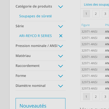
Listes des soupa
Catégorie de produits
1
2
3
Soupapes de sûreté
Figure
P
Série
32971-ANSI
AN
ARI-REYCO R SERIES
32971-ANSI
AN
32971-ANSI
AN
Pression nominale / ANSI
32971-ANSI
AN
Matériau
32971-ANSI
AN
32971-ANSI
AN
Raccordement
32971-ANSI
AN
Forme
32971-ANSI
AN
32973-ANSI
AN
Diamètre nominal
32973-ANSI
AN
1
2
3
Nouveautés