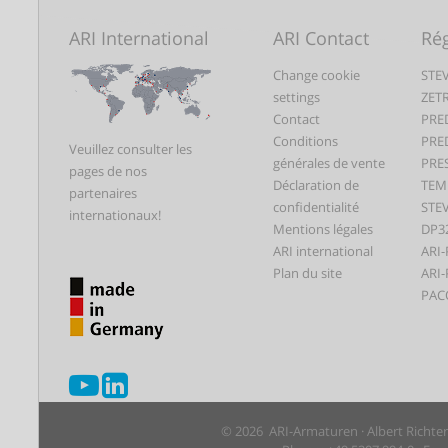
ARI International
ARI Contact
Rég
Change cookie
STEV
settings
ZET
Contact
PRE
Conditions
PRE
Veuillez consulter les
générales de vente
PRE
pages de nos
Déclaration de
TEM
partenaires
confidentialité
STEV
internationaux!
Mentions légales
DP3
ARI international
ARI-
Plan du site
ARI-
PAC
© 2026 ARI-Armaturen · Albert Richte