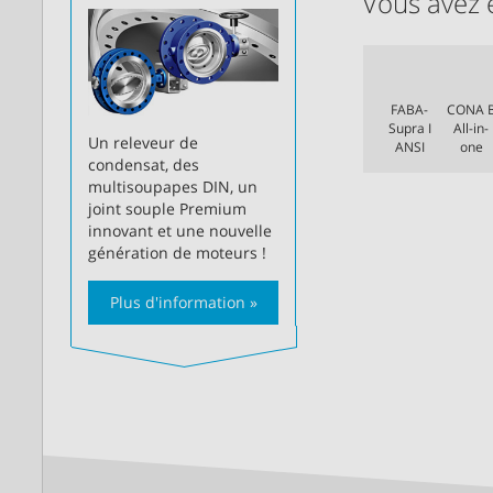
Vous avez 
FABA-
CONA 
Supra I
All-in-
Un releveur de
ANSI
one
condensat, des
multisoupapes DIN, un
joint souple Premium
innovant et une nouvelle
génération de moteurs !
Plus d'information »