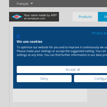
Français
Produits
M
AR
Privacy p
We use cookies
ANSI-
To optimize our website for you and to improve it continuously we us
selon
Please make your settings or accept the suggested setting. You can
Industrie
Nouveautés
Régulation
Chimie
Digital Service
Sectionneme
settings at any time. You can find further information in our data pro
20 000 produits pour
200 000 variantes pour la
Votre partenaire de serv
l’industrie – Des systèmes
chimie – Des solutions
Plus d'information
Plus d'information
Plus d'informati
Accept all
pour les applications
parfaitement coordonnées
industrielles les plus
en fonction de vos besoins
Deny
Configu
variées
individuels
Plus d'information
Plus d'information
Plus d'information