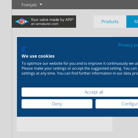
Français
Produits
M
AR
Privacy p
We use cookies
Vanne
To optimize our website for you and to improve it continuously we us
Please make your settings or accept the suggested setting. You can
Industrie
Nouveautés
Régulation
Chimie
Digital Service
Sectionneme
settings at any time. You can find further information in our data pro
20 000 produits pour
200 000 variantes pour la
Votre partenaire de serv
l’industrie – Des systèmes
chimie – Des solutions
Plus d'information
Plus d'information
Plus d'informati
pour les applications
parfaitement coordonnées
Accept all
industrielles les plus
en fonction de vos besoins
Deny
Configu
variées
individuels
Plus d'information
Plus d'information
Plus d'information