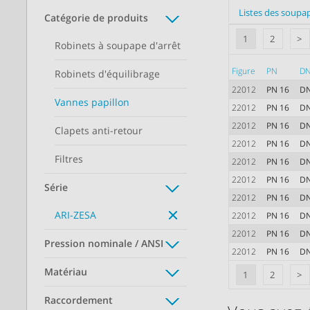
Listes des soupa
Catégorie de produits
1
2
>
Robinets à soupape d'arrêt
Figure
PN
D
Robinets d'équilibrage
22012
PN 16
DN
Vannes papillon
22012
PN 16
DN
22012
PN 16
DN
Clapets anti-retour
22012
PN 16
DN
Filtres
22012
PN 16
DN
22012
PN 16
D
Série
22012
PN 16
D
ARI-ZESA
22012
PN 16
D
22012
PN 16
D
Pression nominale / ANSI
22012
PN 16
D
Matériau
1
2
>
Raccordement