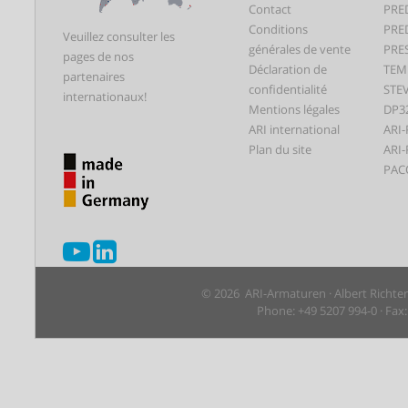
Contact
PRE
Conditions
PRE
Veuillez consulter les
générales de vente
PRE
pages de nos
Déclaration de
TEM
partenaires
confidentialité
STEV
internationaux!
Mentions légales
DP3
ARI international
ARI-
Plan du site
ARI-
PAC
© 2026 ARI-Armaturen · Albert Richte
Phone: +49 5207 994-0 · Fax: