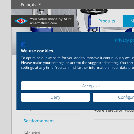
Français
Produits
M
Privacy p
We use cookies
To optimize our website for you and to improve it continuously we us
Page d'accueil
Produits
Sectionnement
Clapets anti
Please make your settings or accept the suggested setting. You can
settings at any time. You can find further information in our data pro
Industrie
Nouveautés
Régulation
Chimie
Digital Service
Sectionneme
20 000 produits pour
200 000 variantes pour la
Votre partenaire de serv
Affiche
l’industrie – Des systèmes
chimie – Des solutions
Gammes de
Plus d'information
Plus d'information
Plus d'informati
Accept all
pour les applications
parfaitement coordonnées
industrielles les plus
en fonction de vos besoins
Domaine d'utilisation
Deny
Configu
variées
individuels
Plus d'information
Régulation
Votre sélection vou
Sectionnement
Plus d'information
Plus d'information
Sécurité