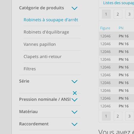
Listes des soupa
Catégorie de produits
1
2
3
Robinets à soupape d'arrêt
Figure
PN
Robinets d'équilibrage
12046
PN 16
Vannes papillon
12046
PN 16
12046
PN 16
Clapets anti-retour
12046
PN 16
12046
PN 16
Filtres
12046
PN 16
Série
12046
PN 16
12046
PN 16
12046
PN 16
Pression nominale / ANSI
12046
PN 16
Matériau
1
2
3
Raccordement
Vous avez 