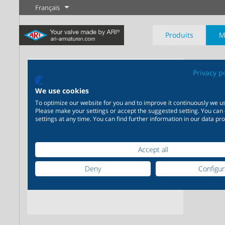
Français
Produits
M
Privacy p
Robin
We use cookies
To optimize our website for you and to improve it continuously we us
Please make your settings or accept the suggested setting. You can
Industrie
Nouveautés
Régulation
Chimie
Digital Service
Sectionneme
settings at any time. You can find further information in our data pro
20 000 produits pour
200 000 variantes pour la
Votre partenaire de serv
l’industrie – Des systèmes
chimie – Des solutions
Plus d'information
Plus d'information
Plus d'informati
Accept all
pour les applications
parfaitement coordonnées
industrielles les plus
en fonction de vos besoins
Deny
Configu
variées
individuels
Plus d'information
Plus d'information
Plus d'information