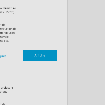
 à fermeture
max. 150°C)
et de
onstruction de
merciaux et
 navale,
t, etc.
Affiche
iques
droit sans
ibrage
et de