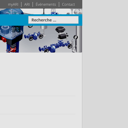
myARI
ARI
Événements
Contact
avale
Actionneur
Techniques des
Système
bâtiments
otre disposition
ise sur
teau –
Leader dans le secteur des
Plus d'information
Plus d'information
pprécié
techniques des bâtiments –
e la
Votre système de génie
le
climatique sur mesure
tion
Plus d'information