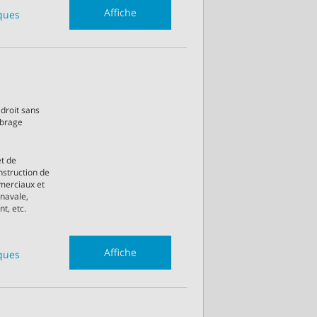
Affiche
iques
droit sans
ibrage
et de
onstruction de
merciaux et
 navale,
t, etc.
Affiche
iques