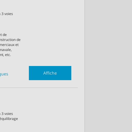
 3 voies
et de
onstruction de
merciaux et
 navale,
t, etc.
Affiche
iques
 3 voies
‘équilibrage