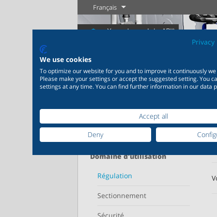
Français
Privacy 
We use cookies
To optimize our website for you and to improve it continuously we
Please make your settings or accept the suggested setting. You 
settings at any time. You can find further information in our data p
Page d'accueil
Produits
Régulation
Industrie
Nouveautés
Régulation
Chimie
Digita
Accept all
20 000 produits pour
200 000 v
Votre p
Affiche
Deny
Config
l’industrie – Des systèmes
chimie – 
Plus d'information
Plus d'information
pour les applications
parfaitem
industrielles les plus
en foncti
Domaine d'utilisation
variées
individuel
Plus
Régulation
V
Sectionnement
Plus d'information
Plus 
Sécurité