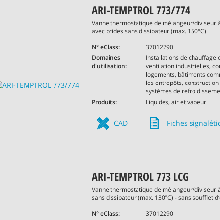
ARI-TEMPTROL 773/774
Vanne thermostatique de mélangeur/diviseur à
avec brides sans dissipateur (max. 150°C)
N° eClass:
37012290
Domaines
Installations de chauffage 
d'utilisation:
ventilation industrielles, c
logements, bâtiments com
les entrepôts, construction
systèmes de refroidissemen
Produits:
Liquides, air et vapeur
CAD
Fiches signalét
ARI-TEMPTROL 773 LCG
Vanne thermostatique de mélangeur/diviseur à
sans dissipateur (max. 130°C) - sans soufflet d
N° eClass:
37012290