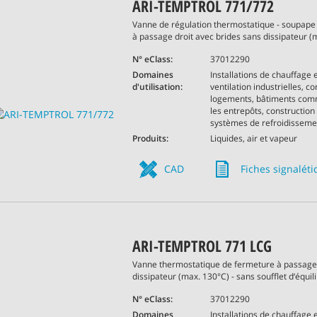
ARI-TEMPTROL 771/772
Vanne de régulation thermostatique - soupape
à passage droit avec brides sans dissipateur (
N° eClass:
37012290
Domaines
Installations de chauffage 
d'utilisation:
ventilation industrielles, c
logements, bâtiments com
les entrepôts, construction
systèmes de refroidissemen
Produits:
Liquides, air et vapeur
CAD
Fiches signalét
ARI-TEMPTROL 771 LCG
Vanne thermostatique de fermeture à passage 
dissipateur (max. 130°C) - sans soufflet d‘équil
N° eClass:
37012290
Domaines
Installations de chauffage 