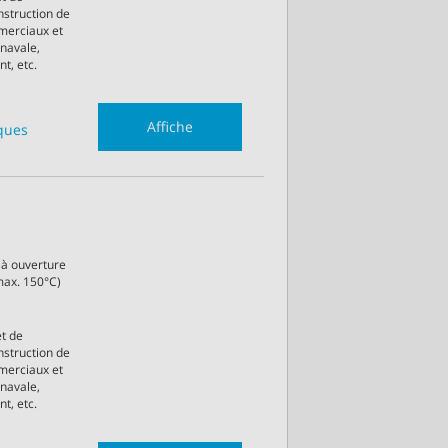
onstruction de
merciaux et
 navale,
t, etc.
Affiche
iques
 à ouverture
max. 150°C)
et de
onstruction de
merciaux et
 navale,
t, etc.