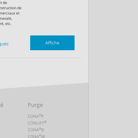
et de
onstruction de
merciaux et
 navale,
t, etc.
Affiche
iques
té
Purge
®
CONA
P
®
CONLIFT
®
CONA
B
®
CONA
M