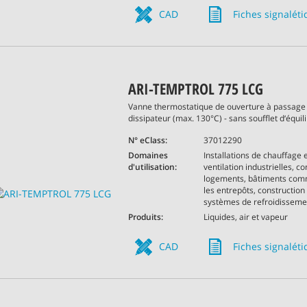
CAD
Fiches signalét
ARI-TEMPTROL 775 LCG
Vanne thermostatique de ouverture à passage 
dissipateur (max. 130°C) - sans soufflet d‘équil
N° eClass:
37012290
Domaines
Installations de chauffage 
d'utilisation:
ventilation industrielles, c
logements, bâtiments com
les entrepôts, construction
systèmes de refroidissemen
Produits:
Liquides, air et vapeur
CAD
Fiches signalét