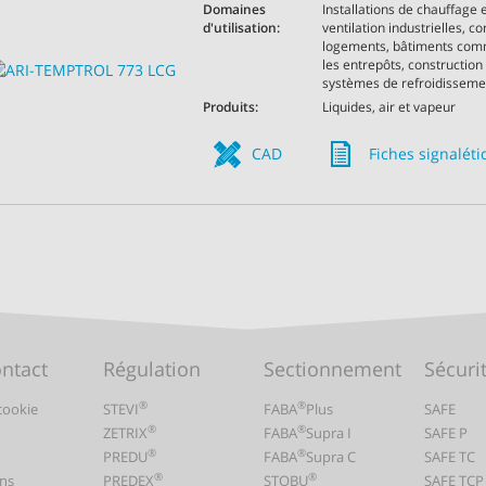
Domaines
Installations de chauffage 
d'utilisation:
ventilation industrielles, c
logements, bâtiments com
les entrepôts, construction
systèmes de refroidissemen
Produits:
Liquides, air et vapeur
CAD
Fiches signalét
ontact
Régulation
Sectionnement
Sécuri
®
®
cookie
STEVI
FABA
Plus
SAFE
®
®
ZETRIX
FABA
Supra I
SAFE P
®
®
PREDU
FABA
Supra C
SAFE TC
®
®
ns
PREDEX
STOBU
SAFE TCP