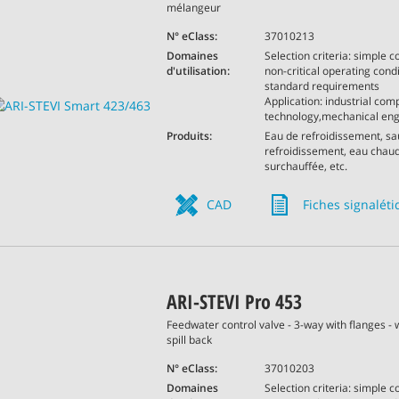
mélangeur
N° eClass:
37010213
Domaines
Selection criteria: simple co
d'utilisation:
non-critical operating condi
standard requirements
Application: industrial comp
technology,mechanical eng
Produits:
Eau de refroidissement, s
refroidissement, eau chau
surchauffée, etc.
CAD
Fiches signalét
ARI-STEVI Pro 453
Feedwater control valve - 3-way with flanges -
spill back
N° eClass:
37010203
Domaines
Selection criteria: simple co