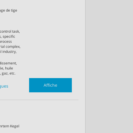
age de tige
control task,
, specific
process
rial complex,
l industry,
idissement,
e, huile
 gaz, etc.
Affiche
iques
ührtem Kegel