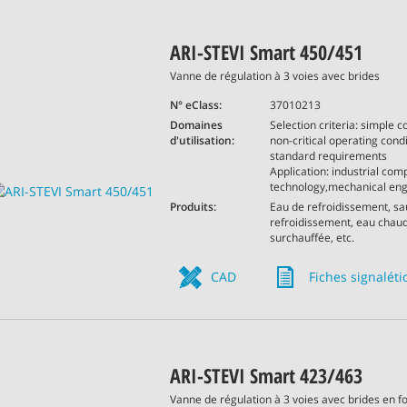
ARI-STEVI Smart 450/451
Vanne de régulation à 3 voies avec brides
N° eClass:
37010213
Domaines
Selection criteria: simple co
d'utilisation:
non-critical operating condi
standard requirements
Application: industrial comp
technology,mechanical eng
Produits:
Eau de refroidissement, s
refroidissement, eau chau
surchauffée, etc.
CAD
Fiches signalét
ARI-STEVI Smart 423/463
Vanne de régulation à 3 voies avec brides en f