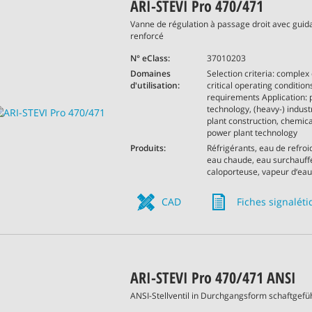
ARI-STEVI Pro 470/471
Vanne de régulation à passage droit avec guid
renforcé
N° eClass:
37010203
Domaines
Selection criteria: complex 
d'utilisation:
critical operating conditions
requirements Application: 
technology, (heavy-) indust
plant construction, chemica
power plant technology
Produits:
Réfrigérants, eau de refro
eau chaude, eau surchauffé
caloporteuse, vapeur d‘eau,
CAD
Fiches signalét
ARI-STEVI Pro 470/471 ANSI
ANSI-Stellventil in Durchgangsform schaftgef