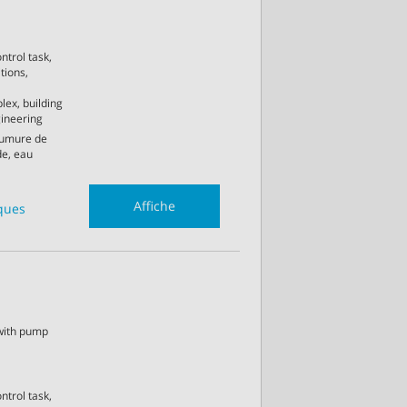
ntrol task,
tions,
lex, building
ineering
aumure de
de, eau
Affiche
iques
 with pump
ntrol task,