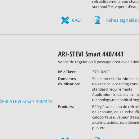
refroidissement, eau chau
surchauffée, vapeur d'eau, 
CAD
Fiches signalét
ARI-STEVI Smart 440/441
Vanne de régulation à passage droit avec brid
N° eClass:
37010203
Domaines
Selection criteria: simple co
d'utilisation:
non-critical operating condi
standard requirements
Application: industrial comp
technology,mechanical eng
Produits:
Réfrigérants, eau de refro
eau chaude, eau surchauffé
caloporteuse, vapeur d‘eau
alcalins, acides, eau déion
pur, etc.