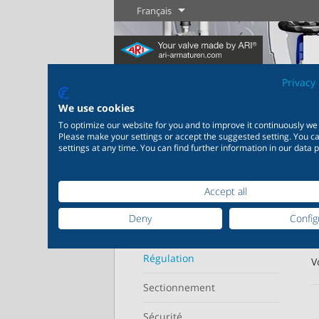
Français
Privacy 
We use cookies
To optimize our website for you and to improve it continuously we
Please make your settings or accept the suggested setting. You 
settings at any time. You can find further information in our data p
Page d'accueil
Produits
Régulation
Industrie
Nouveautés
Régulation
Chimie
Digita
20 000 produits pour
200 000 v
Votre p
Affiche
Accept all
l’industrie – Des systèmes
chimie – 
Plus d'information
Plus d'information
pour les applications
parfaitem
Deny
Config
industrielles les plus
en foncti
Domaine d'utilisation
variées
individuel
Plus
Régulation
V
Sectionnement
Plus d'information
Plus 
Sécurité