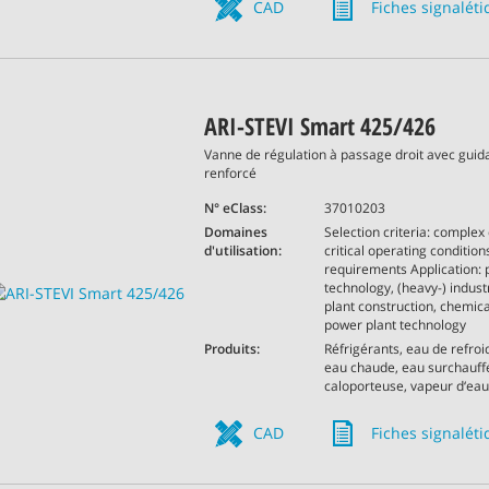
CAD
Fiches signalét
ARI-STEVI Smart 425/426
Vanne de régulation à passage droit avec guid
renforcé
N° eClass:
37010203
Domaines
Selection criteria: complex 
d'utilisation:
critical operating conditions
requirements Application: 
technology, (heavy-) indust
plant construction, chemica
power plant technology
Produits:
Réfrigérants, eau de refro
eau chaude, eau surchauffé
caloporteuse, vapeur d‘eau,
CAD
Fiches signalét