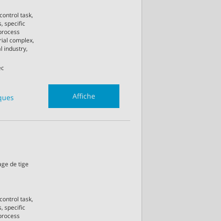
control task,
, specific
process
rial complex,
l industry,
ec
Affiche
iques
age de tige
control task,
, specific
process