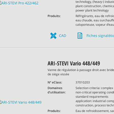
technology, (heavy-) indust
plant construction, chemica
power plant technology
Produits:
Réfrigérants, eau de refro
eau chaude, eau surchauffé
caloporteuse, vapeur d‘eau,
CAD
Fiches signalét
ARI-STEVI Vario 448/449
Vanne de régulation à passage droit avec brid
de siège vissée
N° eClass:
37010203
Domaines
Selection criteria: complex 
d'utilisation:
non-critical operating condi
standard requirements
application: industrial comp
construction, process tech
Produits:
Eau de refroidissement, s