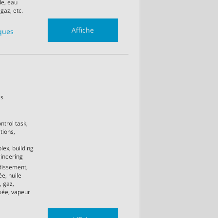
de, eau
gaz, etc.
Affiche
iques
es
ntrol task,
tions,
lex, building
ineering
idissement,
e, huile
, gaz,
isée, vapeur