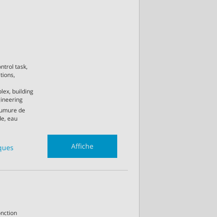
ntrol task,
tions,
lex, building
ineering
aumure de
de, eau
Affiche
iques
onction