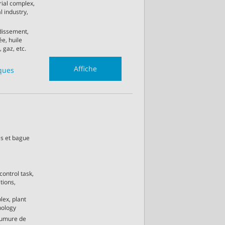
rial complex,
l industry,
idissement,
e, huile
 gaz, etc.
Affiche
iques
es et bague
control task,
tions,
lex, plant
nology
aumure de