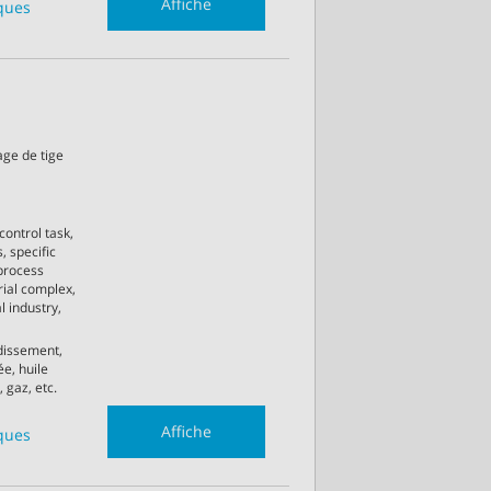
Affiche
iques
age de tige
control task,
, specific
process
rial complex,
l industry,
idissement,
e, huile
 gaz, etc.
Affiche
iques