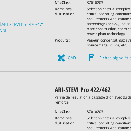
N° eClass:
37010203
Domaines
Selection criteria: complex 
d'utilisation:
critical operating conditions
requirements Application: 
technology, (heavy-) indust
plant construction, chemica
power plant technology
Produits:
Vapeur, condensat, gaz av
pourcentage liquide, etc.
CAD
Fiches signalét
ARI-STEVI Pro 422/462
Vanne de régulation à passage droit avec guid
renforcé
N° eClass:
37010203
Domaines
Selection criteria: complex 
d'utilisation:
critical operating conditions
requirements Application: 