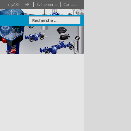
myARI
ARI
Événements
Contact
avale
Actionneur
Techniques des
Système
bâtiments
otre disposition
ise sur
teau –
Leader dans le secteur des
Plus d'information
Plus d'information
pprécié
techniques des bâtiments –
e la
Votre système de génie
le
climatique sur mesure
tion
Plus d'information